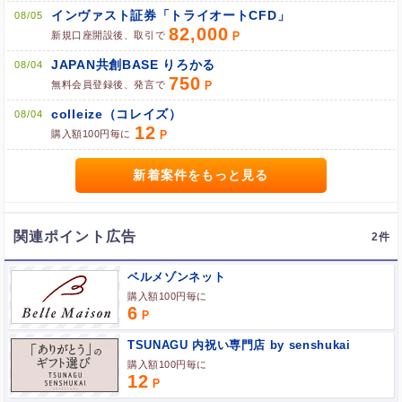
インヴァスト証券「トライオートCFD」
08/05
82,000
新規口座開設後、取引で
ブラウザのクッキー情報を全て削除してブラウザを再起動
JAPAN共創BASE りろかる
08/04
750
ポケマNetにログインして「ポイント対象リンク」からポイント
無料会員登録後、発言で
広告を利用
colleize（コレイズ）
08/04
12
購入額100円毎に
新着案件をもっと見る
関連ポイント広告
2
ベルメゾンネット
購入額100円毎に
6
TSUNAGU 内祝い専門店 by senshukai
購入額100円毎に
12