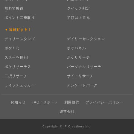
無料で獲得
クイック判定
ポイント二重取り
半額以上還元
毎日
貯まる！
デイリースタンプ
デイリーセレクション
ポケくじ
ポケパネル
スターを探せ!
ポケリサーチ
ポケリサーチ２
パーソナルリサーチ
二択リサーチ
サイトリサーチ
ライフチェッカー
アンケートパーク
お知らせ
FAQ・サポート
利用規約
プライバシーポリシー
運営会社
Copyright © IF Creations inc.