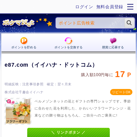
ログイン
無料会員登録
ポイントを貯める
ポイントを交換する
懸賞に応募する
e87.com（イイハナ・ドットコム）
17
購入額100円毎に
注意事項参照
翌々月末
株式会社千趣会イイハナ
ベルメゾンネットの花とギフトの専門ショップです。季節
に合わせた花を利用した、かわいいフラワーアレンジ・花
束などの贈り物はもちろん、ご自分へのご褒美に!