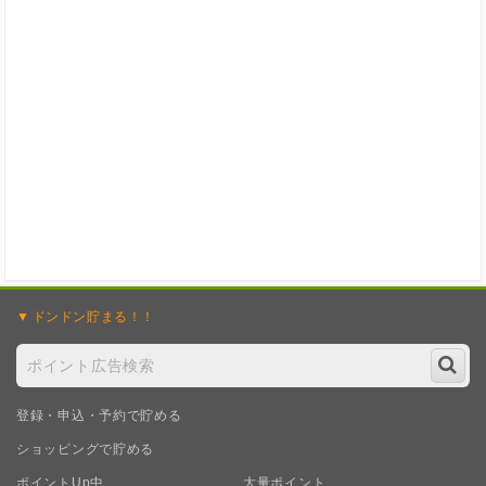
ポイント広告に関するFAQはこちら
ドンドン
貯まる！！
登録・申込・予約で貯める
ショッピングで貯める
ポイントUp中
大量ポイント