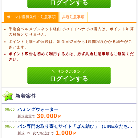
ポイント獲得条件・注意事項
共通注意事項
千趣会ベルメゾンネット経由でのイイハナでの購入は、ポイント加算
の対象となりません。
ポイント明細への反映は、出荷日翌日から1週間程度かかる場合がご
ざいます。
ポイント広告を初めて利用する方は、必ず共通注意事項もご確認くだ
さい。
新着案件
ハミングウォーター
08/06
ブラウザのクッキー情報を削除する
30,000
新規設置で
ブラウザのアプリ、ウィンドウ、タブを閉じる
パン専門お取り寄せサイト「ぱん結び」（LINE友だち追加）
他のサイトにアクセスする
08/05
1,000
新規LINE友だち追加で