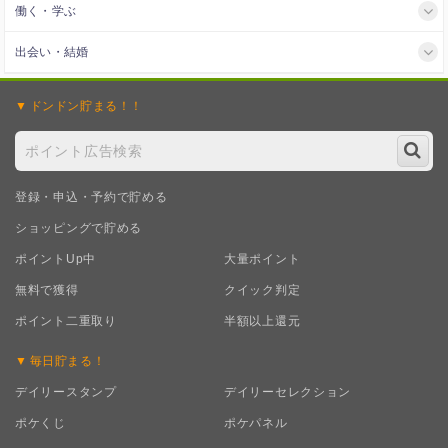
働く・学ぶ
出会い・結婚
ドンドン
貯まる！！
登録・申込・予約で貯める
ショッピングで貯める
ポイントUp中
大量ポイント
無料で獲得
クイック判定
ポイント二重取り
半額以上還元
毎日
貯まる！
デイリースタンプ
デイリーセレクション
ポケくじ
ポケパネル