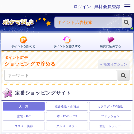
ログイン
無料会員登録
ポイントを貯める
ポイントを交換する
懸賞に応募する
ポイント広告
ショッピングで貯める
定番ショッピングサイト
人 気
総合通販・百貨店
カタログ・TV通販
家電・PC
本・DVD・CD
ファッション
コスメ・美容
グルメ・ギフト
旅行・レジャー