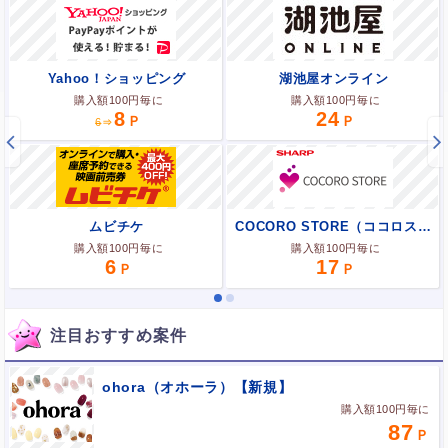
三越伊勢丹オンラインストア
ロマンティックプリンセス
アニメイトブックストア
Yahoo！ショッピング
なんでも酒やカクヤス
スタイロラ ストア
FMV Store
DHC
クラブツーリズム「バスツアー」
asoview！（アソビュー）
NETOFF（ネットオフ）
セシール（cecile）
湖池屋オンライン
自然化粧品研究所
HUGO BOSS
ココデカウ
小倉山荘
COCORO STORE（ココロストア）
WEB予約申込み後、ツアー参加完了で
購入額100円毎に
購入額100円毎に
購入額100円毎に
購入額100円毎に
購入額100円毎に
購入額100円毎に
購入額100円毎に
購入額100円毎に
購入額100円毎に
購入額100円毎に
購入額100円毎に
購入額100円毎に
購入額100円毎に
購入額100円毎に
購入額100円毎に
購入額100円毎に
購入額100円毎に
2,800
12
12
12
30
20
6
14
8
24
12
17
24
30
17
6
2
6
6
6
ロクシタンオンラインショップ
ローチケ旅行【国内航空券】
Acer公式オンラインストア
楽天Kobo電子書籍ストア
Ropping（ロッピング）
湖池屋オンライン
日テレポシュレ
ムビチケ
Rakuten Fashion（楽天ファッション）
ISETAN BEAUTY online
京王ネットショッピング
JAL 【国内線航空券】
ショップジャパン
日比谷花壇
Panasonic Store Plus（パナソニック ストア プラス）
コロムビアミュージックショップ
集英社 HAPPY PLUS STORE（ハッピープラスストア）
COCORO STORE（ココロストア）
国内航空券購入で
購入額100円毎に
購入額100円毎に
購入額100円毎に
購入額100円毎に
購入額100円毎に
購入額100円毎に
購入額100円毎に
購入額100円毎に
国内線の航空券購入(個人運賃)で
購入額100円毎に
購入額100円毎に
購入額100円毎に
購入額100円毎に
購入額100円毎に
購入額100円毎に
購入額100円毎に
購入額100円毎に
12
18
18
18
24
9,000
6
35
18
310
17
15
19
18
30
9
6
24
6,000
25
10
12
注目おすすめ案件
ohora（オホーラ）【新規】
購入額100円毎に
87