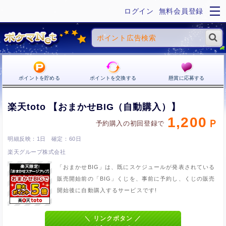
ログイン
無料会員登録
ポイントを貯める
ポイントを交換する
懸賞に応募する
楽天toto 【おまかせBIG（自動購入）】
1,200
予約購入の初回登録で
1日
60日
楽天グループ株式会社
「おまかせBIG」は、既にスケジュールが発表されている
販売開始前の「BIG」くじを、事前に予約し、くじの販売
開始後に自動購入するサービスです!