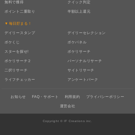
無料で獲得
クイック判定
ポイント二重取り
半額以上還元
毎日
貯まる！
デイリースタンプ
デイリーセレクション
ポケくじ
ポケパネル
スターを探せ!
ポケリサーチ
ポケリサーチ２
パーソナルリサーチ
二択リサーチ
サイトリサーチ
ライフチェッカー
アンケートパーク
お知らせ
FAQ・サポート
利用規約
プライバシーポリシー
運営会社
Copyright © IF Creations inc.