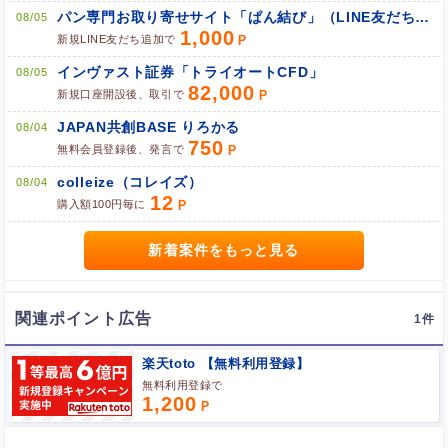
パン専門お取り寄せサイト「ぱん結び」（LINE友だち追加）
08/05
1,000
新規LINE友だち追加で
ブラウザのクッキー情報を全て削除してブラウザを再起動
インヴァスト証券「トライオートCFD」
08/05
82,000
ポケマNetにログインして「ポイント対象リンク」からポイント
新規口座開設後、取引で
広告を利用
JAPAN共創BASE りろかる
08/04
750
無料会員登録後、発言で
colleize（コレイズ）
08/04
12
購入額100円毎に
新着案件をもっと見る
関連ポイント広告
1
楽天toto 【無料利用登録】
無料利用登録で
1,200