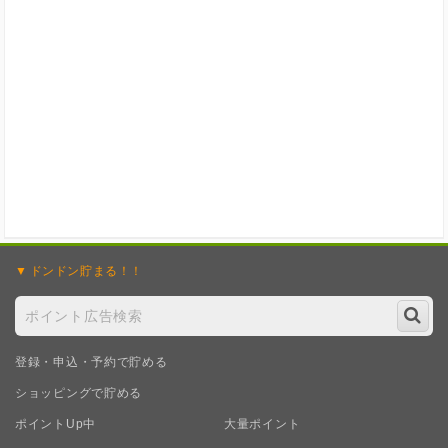
ポイント広告に関するFAQはこちら
ドンドン
貯まる！！
登録・申込・予約で貯める
ショッピングで貯める
ポイントUp中
大量ポイント