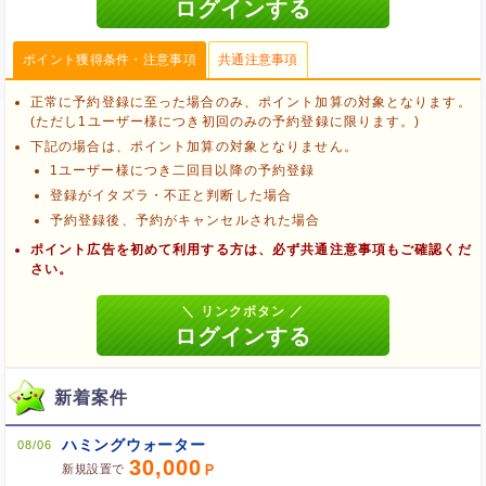
ポイント獲得条件・注意事項
共通注意事項
正常に予約登録に至った場合のみ、ポイント加算の対象となります。
(ただし1ユーザー様につき初回のみの予約登録に限ります。)
下記の場合は、ポイント加算の対象となりません。
1ユーザー様につき二回目以降の予約登録
登録がイタズラ・不正と判断した場合
予約登録後、予約がキャンセルされた場合
ポイント広告を初めて利用する方は、必ず共通注意事項もご確認くだ
さい。
新着案件
ブラウザのクッキー情報を削除する
ブラウザのアプリ、ウィンドウ、タブを閉じる
ハミングウォーター
他のサイトにアクセスする
08/06
30,000
新規設置で