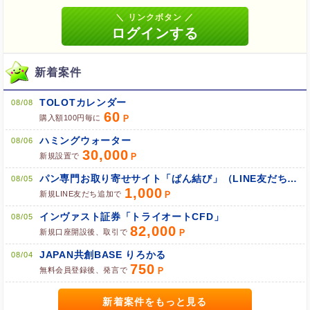
ブラウザのクッキー情報を全て削除してブラウザを再起動
新着案件
ポケマNetにログインして「ポイント対象リンク」からポイント
広告を利用
TOLOTカレンダー
08/08
60
購入額100円毎に
ハミングウォーター
08/06
30,000
新規設置で
パン専門お取り寄せサイト「ぱん結び」（LINE友だち追加）
08/05
1,000
新規LINE友だち追加で
インヴァスト証券「トライオートCFD」
08/05
82,000
新規口座開設後、取引で
JAPAN共創BASE りろかる
08/04
750
無料会員登録後、発言で
新着案件をもっと見る