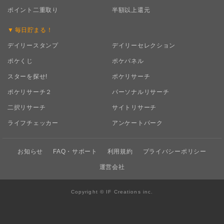
ポイント二重取り
半額以上還元
毎日
貯まる！
デイリースタンプ
デイリーセレクション
ポケくじ
ポケパネル
スターを探せ!
ポケリサーチ
ポケリサーチ２
パーソナルリサーチ
二択リサーチ
サイトリサーチ
ライフチェッカー
アンケートパーク
お知らせ
FAQ・サポート
利用規約
プライバシーポリシー
運営会社
Copyright © IF Creations inc.