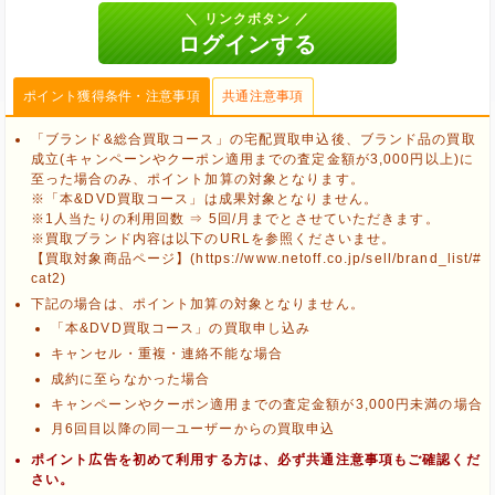
ポイント獲得条件・注意事項
共通注意事項
「ブランド&総合買取コース」の宅配買取申込後、ブランド品の買取
成立(キャンペーンやクーポン適用までの査定金額が3,000円以上)に
至った場合のみ、ポイント加算の対象となります。
※「本&DVD買取コース」は成果対象となりません。
※1人当たりの利用回数 ⇒ 5回/月までとさせていただきます。
※買取ブランド内容は以下のURLを参照くださいませ。
【買取対象商品ページ】(https://www.netoff.co.jp/sell/brand_list/#
cat2)
下記の場合は、ポイント加算の対象となりません。
「本&DVD買取コース」の買取申し込み
キャンセル・重複・連絡不能な場合
成約に至らなかった場合
キャンペーンやクーポン適用までの査定金額が3,000円未満の場合
月6回目以降の同一ユーザーからの買取申込
ブラウザのクッキー情報を削除する
ポイント広告を初めて利用する方は、必ず共通注意事項もご確認くだ
ブラウザのアプリ、ウィンドウ、タブを閉じる
さい。
他のサイトにアクセスする