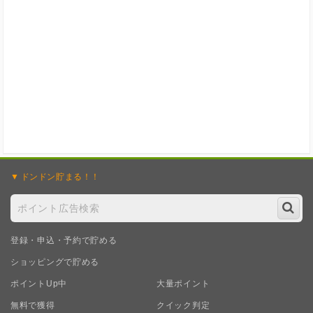
ドンドン
貯まる！！
登録・申込・予約で貯める
ショッピングで貯める
ポイントUp中
大量ポイント
無料で獲得
クイック判定