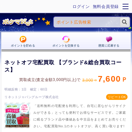
ログイン
無料会員登録
ポイントを貯める
ポイントを交換する
懸賞に応募する
ネットオフ宅配買取 【ブランド&総合買取コー
ス】
7,600
買取成立(査定金額3,000円以上)で
3,000
1日
60日
リネットジャパングループ株式会社
「送料無料の宅配便を利用して、自宅に居ながらリサイク
ルができる」とっても便利でお得なサービスです。ご家庭
に眠るブランド品や価値ある中古品をまとめてお売りくだ
さい。宅配買取No.1のネットオフが、高く買い取ります!