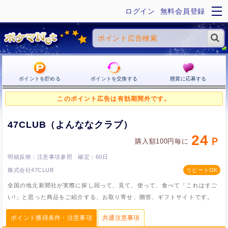
ログイン
無料会員登録
ポイントを貯める
ポイントを交換する
懸賞に応募する
このポイント広告は有効期間外です。
47CLUB（よんななクラブ）
24
購入額100円毎に
注意事項参照
60日
株式会社47CLUB
全国の地元新聞社が実際に探し回って、見て、使って、食べて「これはすご
い!」と思った商品をご紹介する、お取り寄せ、贈答、ギフトサイトです。
ポイント獲得条件・注意事項
共通注意事項