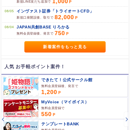
1,000
新規LINE友だち追加で
ポケマNetにログインして「ポイント対象リンク」からポイント
広告を利用
インヴァスト証券「トライオートCFD」
08/05
82,000
新規口座開設後、取引で
JAPAN共創BASE りろかる
08/04
750
無料会員登録後、発言で
新着案件をもっと見る
人気 お手軽ポイント案件！
できたて！公式サークル館
無料会員登録後、発言で
1,200
MyVoice（マイボイス）
無料会員登録で
550
ポイント広告に関するFAQはこちら
テンプレートBANK