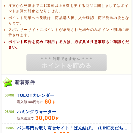
注文から発送までに120日以上日数を要する商品に関しましてはポイ
ント加算の対象となりません。
ポイント明細への反映は、商品購入後、入金確認、商品発送の後とな
ります。
スポンサーサイトにポイントが承認された場合のみポイント明細に表
示されます。
ポイント広告を初めて利用する方は、必ず共通注意事項もご確認くだ
さい。
新着案件
ブラウザのクッキー情報を削除する
ブラウザのアプリ、ウィンドウ、タブを閉じる
TOLOTカレンダー
08/08
他のサイトにアクセスする
60
購入額100円毎に
ハミングウォーター
08/06
30,000
新規設置で
パン専門お取り寄せサイト「ぱん結び」（LINE友だち追加）
08/05
ブラウザのクッキー情報を全て削除してブラウザを再起動