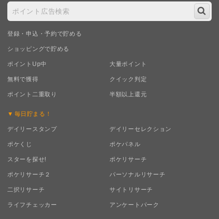
登録・申込・予約で貯める
ショッピングで貯める
ポイントUp中
大量ポイント
無料で獲得
クイック判定
ポイント二重取り
半額以上還元
毎日
貯まる！
デイリースタンプ
デイリーセレクション
ポケくじ
ポケパネル
スターを探せ!
ポケリサーチ
ポケリサーチ２
パーソナルリサーチ
二択リサーチ
サイトリサーチ
ライフチェッカー
アンケートパーク