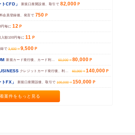
82,000
トCFD」
新規口座開設後、取引で
750
料会員登録後、発言で
12
0円毎に
11
購入額100円毎に
9,500
登録で
3,600
80,000
UM
新規カード発行後、カード利用完了で
60,000
140,000
BUSINESS
クレジットカード発行後、利用で
60,000
150,000
トFX」
新規口座開設後、取引で
100,000
着案件をもっと見る