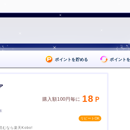
ポイントを貯める
ポイント
ア
18
購入額100円毎に
末
むなら楽天Kobo!