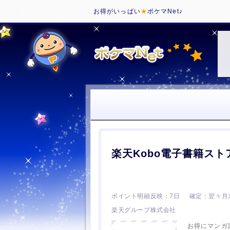
お得がいっぱい
★
ポケマNet♪
楽天Kobo電子書籍スト
7日
翌々月
楽天グループ株式会社
お得にマンガ読