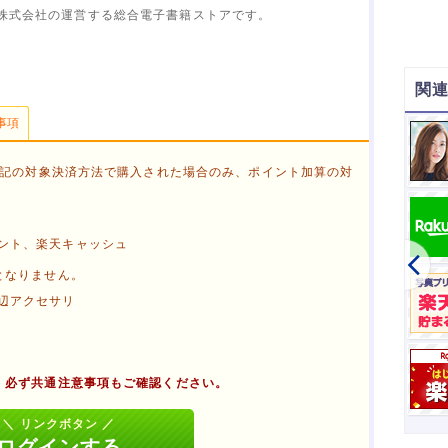
株式会社の運営する総合電子書籍ストアです。
関
事項
楽天トラベル JR楽パック赤い風船
購入額100円毎に
6
下記の対象決済方法で購入された場合のみ、ポイント加算の対
ント、楽天キャッシュ
となりません。
辺アクセサリ
、必ず共通注意事項もご確認ください。
る
タブを閉じる