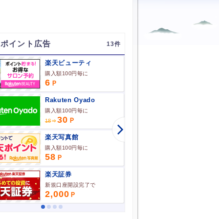
連ポイント広告
13
楽天ビューティ
購入額100円毎に
海外送金サ
6
3,000
Rakuten Oyado
楽天カー
購入額100円毎に
30
5,800
18
楽天写真館
楽天チケ
購入額100円毎に
購入額10
58
6
楽天証券
楽天Car
新規口座開設完了で
車検実施完
2,000
6,600