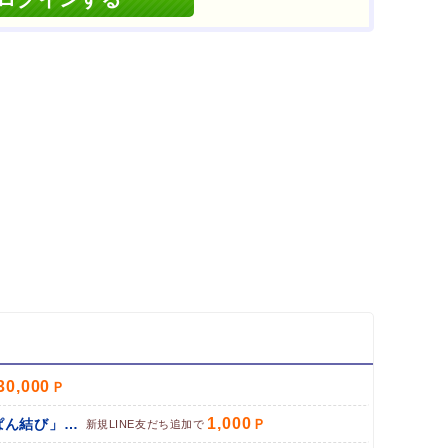
削除してブラウザを再起動
イント対象リンク」からポイント広告を利用
30,000
1,000
パン専門お取り寄せサイト「ぱん結び」（LINE友だち追加）
新規LINE友だち追加で