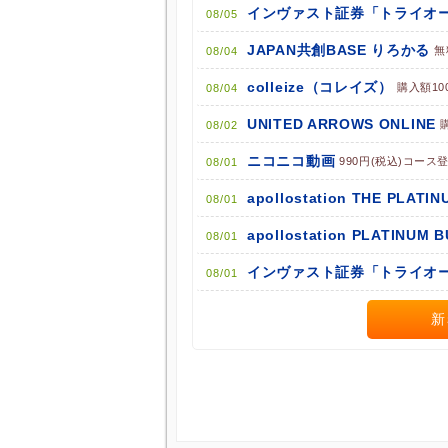
ポイント広告に関するFAQはこちら
インヴァスト証券「トライオー
08/05
JAPAN共創BASE りろかる
無
08/04
colleize（コレイズ）
購入額10
08/04
UNITED ARROWS ONLINE
08/02
ニコニコ動画
990円(税込)コース
08/01
apollostation THE PLATIN
08/01
apollostation PLATINUM 
08/01
インヴァスト証券「トライオー
08/01
新