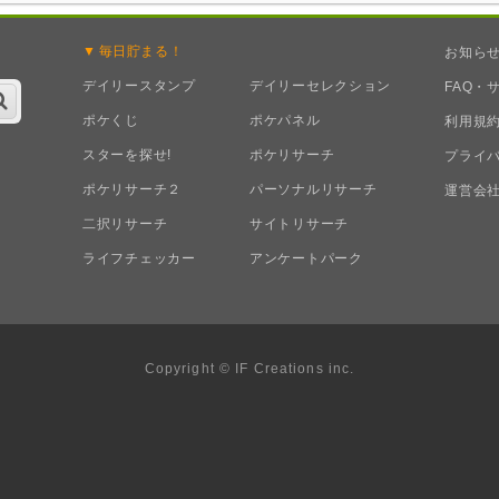
毎日
貯まる！
お知ら
デイリースタンプ
デイリーセレクション
FAQ・
ポケくじ
ポケパネル
利用規
スターを探せ!
ポケリサーチ
プライ
ポケリサーチ２
パーソナルリサーチ
運営会
二択リサーチ
サイトリサーチ
ライフチェッカー
アンケートパーク
Copyright © IF Creations inc.