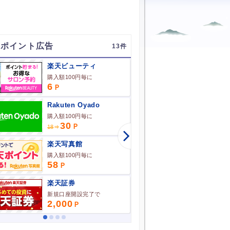
連ポイント広告
13
楽天ビューティ
購入額100円毎に
海外送金サ
6
3,000
Rakuten Oyado
楽天カー
購入額100円毎に
30
5,800
18
楽天写真館
楽天チケ
購入額100円毎に
購入額10
58
6
楽天証券
楽天Car
新規口座開設完了で
車検実施完
2,000
6,600