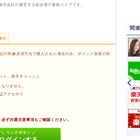
株式会社の運営する総合電子書籍ストアです。
関
事項
楽天トラベル JR楽パック赤い風船
購入額100円毎に
6
下記の対象決済方法で購入された場合のみ、ポイント加算の対
ント、楽天キャッシュ
となりません。
辺アクセサリ
、必ず共通注意事項もご確認ください。
る
タブを閉じる