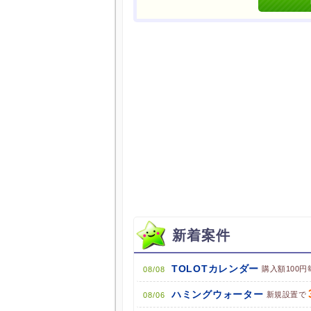
他のサイトにアクセスする
ブラウザのクッキー情報を全て
ポケマNetにログインして「ポ
新着案件
TOLOTカレンダー
購入額100円
08/08
ハミングウォーター
新規設置で
08/06