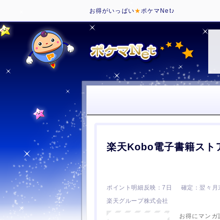
お得がいっぱい
★
ポケマNet♪
楽天Kobo電子書籍スト
7日
翌々月
楽天グループ株式会社
お得にマンガ読