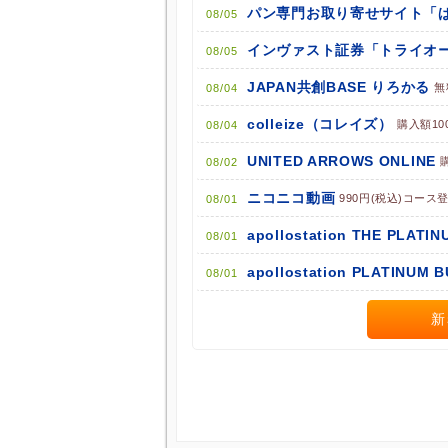
ポイント広告に関するFAQはこちら
08/05
インヴァスト証券「トライオー
08/05
JAPAN共創BASE りろかる
無
08/04
colleize（コレイズ）
購入額10
08/04
UNITED ARROWS ONLINE
08/02
ニコニコ動画
990円(税込)コース
08/01
apollostation THE PLATIN
08/01
apollostation PLATINUM 
08/01
新