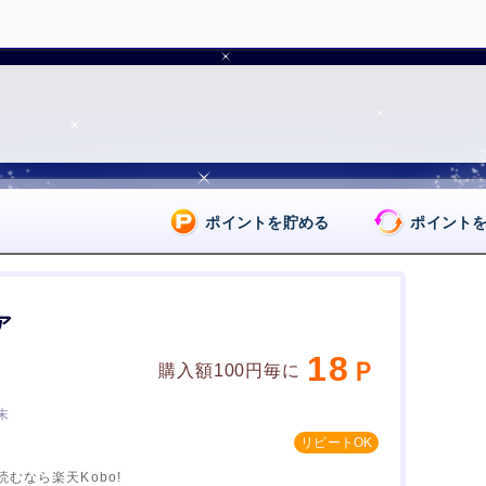
ポイントを貯める
ポイント
ア
18
購入額100円毎に
末
むなら楽天Kobo!