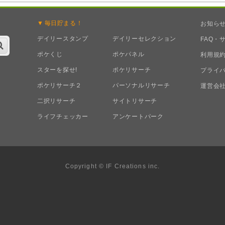
毎日
貯まる！
お知ら
デイリースタンプ
デイリーセレクション
FAQ・
ポケくじ
ポケパネル
利用規
スターを探せ!
ポケリサーチ
プライ
ポケリサーチ２
パーソナルリサーチ
運営会
二択リサーチ
サイトリサーチ
ライフチェッカー
アンケートパーク
Copyright © IF Creations inc.