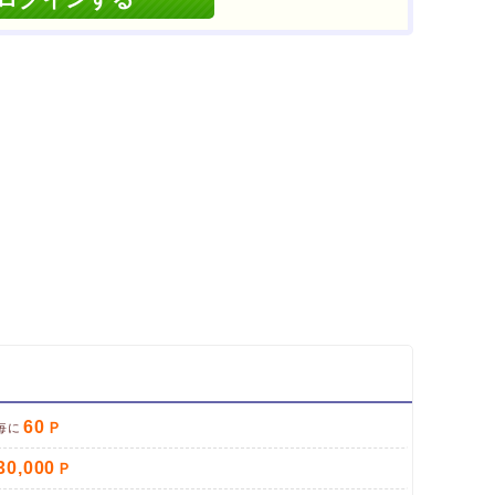
削除してブラウザを再起動
イント対象リンク」からポイント広告を利用
60
毎に
30,000