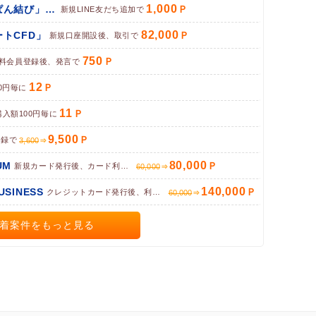
1,000
パン専門お取り寄せサイト「ぱん結び」（LINE友だち追加）
新規LINE友だち追加で
82,000
トCFD」
新規口座開設後、取引で
750
料会員登録後、発言で
12
0円毎に
11
購入額100円毎に
9,500
登録で
3,600
80,000
UM
新規カード発行後、カード利用完了で
60,000
140,000
BUSINESS
クレジットカード発行後、利用で
60,000
着案件をもっと見る