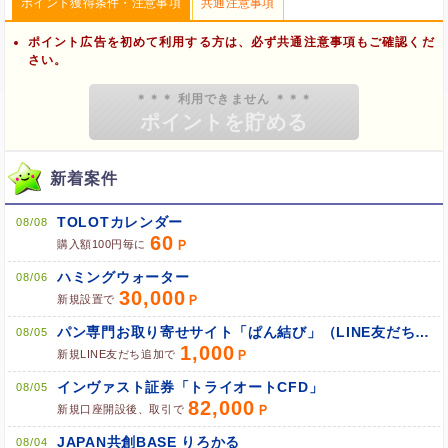
ポイント獲得条件・注意事項
共通注意事項
ポイント広告を初めて利用する方は、必ず共通注意事項もご確認くだ
さい。
新着案件
TOLOTカレンダー
08/08
60
購入額100円毎に
ハミングウォーター
08/06
30,000
新規設置で
ブラウザのクッキー情報を削除する
パン専門お取り寄せサイト「ぱん結び」（LINE友だち追加）
08/05
ブラウザのアプリ、ウィンドウ、タブを閉じる
1,000
新規LINE友だち追加で
他のサイトにアクセスする
インヴァスト証券「トライオートCFD」
08/05
82,000
新規口座開設後、取引で
JAPAN共創BASE りろかる
08/04