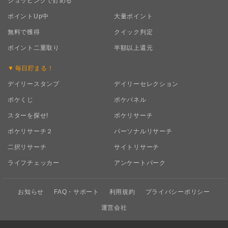
ショッピングで貯める
ポイントUp中
大量ポイント
無料で獲得
クイック判定
ポイント二重取り
半額以上還元
毎日
貯まる！
デイリースタンプ
デイリーセレクション
ポケくじ
ポケパネル
スターを探せ!
ポケリサーチ
ポケリサーチ２
パーソナルリサーチ
二択リサーチ
サイトリサーチ
ライフチェッカー
アンケートパーク
お知らせ
FAQ・サポート
利用規約
プライバシーポリシー
運営会社