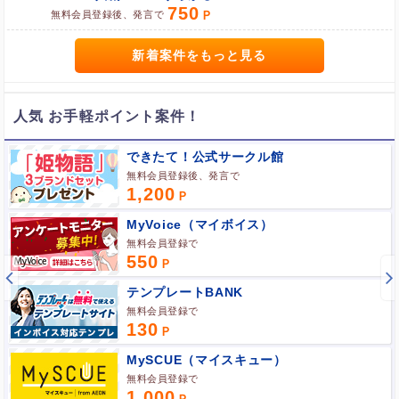
750
ブラウザのクッキー情報を全て削除してブラウザを再起動
無料会員登録後、発言で
ポケマNetにログインして「ポイント対象リンク」からポイント
広告を利用
新着案件をもっと見る
人気 お手軽ポイント案件！
できたて！公式サークル館
無料会員登録後、発言で
1,200
MyVoice（マイボイス）
無料会員登録で
550
テンプレートBANK
無料会員登録で
130
MySCUE（マイスキュー）
ポイント広告に関するFAQはこちら
無料会員登録で
1,000