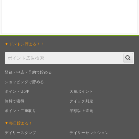
ドンドン
貯まる！！
登録・申込・予約で貯める
ショッピングで貯める
ポイントUp中
大量ポイント
無料で獲得
クイック判定
ポイント二重取り
半額以上還元
毎日
貯まる！
デイリースタンプ
デイリーセレクション