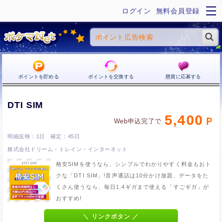
ログイン
無料会員登録
ポイントを貯める
ポイントを交換する
懸賞に応募する
DTI SIM
5,400
Web申込完了で
1日
45日
株式会社ドリーム・トレイン・インターネット
格安SIMを使うなら、シンプルでわかりやすく料金もおト
クな「DTI SIM」!音声通話は10分かけ放題、データをた
くさん使うなら、毎日1.4ギガまで使える「すごギガ」が
おすすめ!