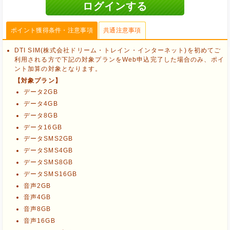
ポイント獲得条件・注意事項
共通注意事項
DTI SIM(株式会社ドリーム・トレイン・インターネット)を初めてご
利用される方で下記の対象プランをWeb申込完了した場合のみ、ポイ
ント加算の対象となります。
【対象プラン】
データ2GB
データ4GB
データ8GB
データ16GB
データSMS2GB
データSMS4GB
データSMS8GB
データSMS16GB
音声2GB
ブラウザのクッキー情報を削除する
音声4GB
ブラウザのアプリ、ウィンドウ、タブを閉じる
音声8GB
他のサイトにアクセスする
音声16GB