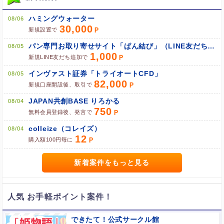
ポイント広告に関するFAQはこちら
ハミングウォーター
08/06
30,000
新規設置で
パン専門お取り寄せサイト「ぱん結び」（LINE友だち追加）
08/05
1,000
新規LINE友だち追加で
インヴァスト証券「トライオートCFD」
08/05
82,000
新規口座開設後、取引で
JAPAN共創BASE りろかる
08/04
750
無料会員登録後、発言で
colleize（コレイズ）
08/04
12
購入額100円毎に
新着案件をもっと見る
人気 お手軽ポイント案件！
できたて！公式サークル館