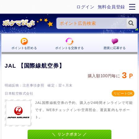
ログイン
無料会員登録
ポイントを貯める
ポイントを交換する
懸賞に応募する
JAL 【国際線航空券】
3
購入額100円毎に
注意事項参照
翌々月末
日本航空株式会社
JAL国際線航空券の予約、購入が24時間オンラインで可能
です。WEBチェックインや空席照会、運賃案内もサポー
ト。