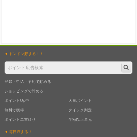
ドンドン
貯まる！！
登録・申込・予約で貯める
ショッピングで貯める
ポイントUp中
大量ポイント
無料で獲得
クイック判定
ポイント二重取り
半額以上還元
毎日
貯まる！