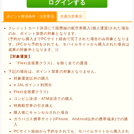
ポイント獲得条件・注意事項
共通注意事項
クレジットカード決済にて国際線の航空券購入(個人運賃)された場合
のみ、ポイント加算の対象となります。
(予約から購入までPCサイト経由で完了された場合のみ対象となりま
す。(PCから予約をされても、モバイルサイトから購入された場合は
成果の対象外となります。))
【対象運賃】
「Flex(全搭乗クラス)」を除く全ての運賃
下記の場合は、ポイント加算の対象となりません。
対象運賃以外の購入
e JALポイント利用分
Flex(全搭乗クラス)
コンビニ決済・ATM決済での購入
特典航空券の引き換え
ブラウザのクッキー情報を削除する
購入後にキャンセルされた場合
ブラウザのアプリ、ウィンドウ、タブを閉じる
ガラパゴス携帯サイト(iPhone、Android以外の携帯端末)での購
他のサイトにアクセスする
入
PCサイト経由から予約をされても、モバイルサイトから購入され