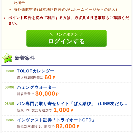
た場合
海外発航空券(日本地区以外のJALホームページからの購入)
ポイント広告を初めて利用する方は、必ず共通注意事項もご確認くだ
ブラウザのクッキー情報を全て削除してブラウザを再起動
さい。
ポケマNetにログインして「ポイント対象リンク」からポイント
広告を利用
新着案件
TOLOTカレンダー
08/08
60
購入額100円毎に
ハミングウォーター
08/06
30,000
新規設置で
パン専門お取り寄せサイト「ぱん結び」（LINE友だち追加）
08/05
1,000
新規LINE友だち追加で
インヴァスト証券「トライオートCFD」
08/05
82,000
新規口座開設後、取引で