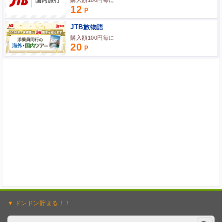
12
ポイント広告に関するFAQはこちら
JTB旅物語
購入額100円毎に
20
ドンドン
貯まる！！