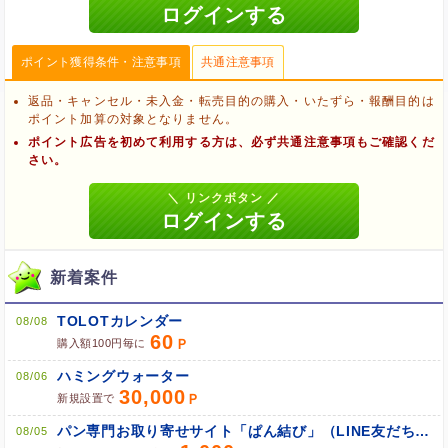
ポイント獲得条件・注意事項
共通注意事項
返品・キャンセル・未入金・転売目的の購入・いたずら・報酬目的は
ポイント加算の対象となりません。
ポイント広告を初めて利用する方は、必ず共通注意事項もご確認くだ
さい。
新着案件
TOLOTカレンダー
08/08
60
購入額100円毎に
ブラウザのクッキー情報を削除する
ハミングウォーター
08/06
30,000
ブラウザのアプリ、ウィンドウ、タブを閉じる
新規設置で
他のサイトにアクセスする
パン専門お取り寄せサイト「ぱん結び」（LINE友だち追加）
08/05