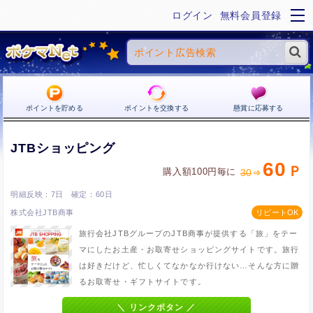
ログイン
無料会員登録
ポイントを貯める
ポイントを交換する
懸賞に応募する
JTBショッピング
60
購入額100円毎に
30
7日
60日
株式会社JTB商事
旅行会社JTBグループのJTB商事が提供する「旅」をテー
マにしたお土産・お取寄せショッピングサイトです。旅行
は好きだけど、忙しくてなかなか行けない…そんな方に贈
るお取寄せ・ギフトサイトです。