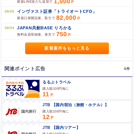
1,000
新規LINE友だち追加で
インヴァスト証券「トライオートCFD」
08/05
82,000
新規口座開設後、取引で
ブラウザのクッキー情報を全て削除してブラウザを再起動
JAPAN共創BASE りろかる
08/04
ポケマNetにログインして「ポイント対象リンク」からポイント
750
広告を利用
無料会員登録後、発言で
新着案件をもっと見る
関連ポイント広告
4
るるぶトラベル
購入額100円毎に
11
JTB 【国内宿泊（旅館・ホテル）】
購入額100円毎に
12
JTB 【国内ツアー】
購入額100円毎に