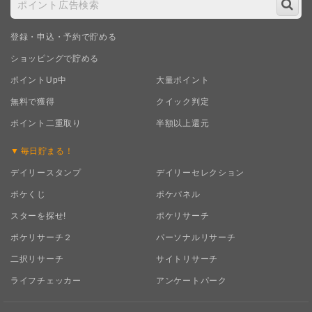
登録・申込・予約で貯める
ショッピングで貯める
ポイントUp中
大量ポイント
無料で獲得
クイック判定
ポイント二重取り
半額以上還元
毎日
貯まる！
デイリースタンプ
デイリーセレクション
ポケくじ
ポケパネル
スターを探せ!
ポケリサーチ
ポケリサーチ２
パーソナルリサーチ
二択リサーチ
サイトリサーチ
ライフチェッカー
アンケートパーク