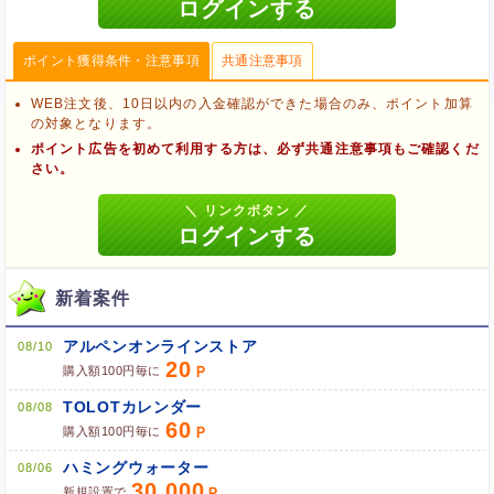
ポイント獲得条件・注意事項
共通注意事項
WEB注文後、10日以内の入金確認ができた場合のみ、ポイント加算
の対象となります。
ポイント広告を初めて利用する方は、必ず共通注意事項もご確認くだ
さい。
新着案件
アルペンオンラインストア
08/10
20
購入額100円毎に
ブラウザのクッキー情報を削除する
TOLOTカレンダー
08/08
60
ブラウザのアプリ、ウィンドウ、タブを閉じる
購入額100円毎に
他のサイトにアクセスする
ハミングウォーター
08/06
30,000
新規設置で