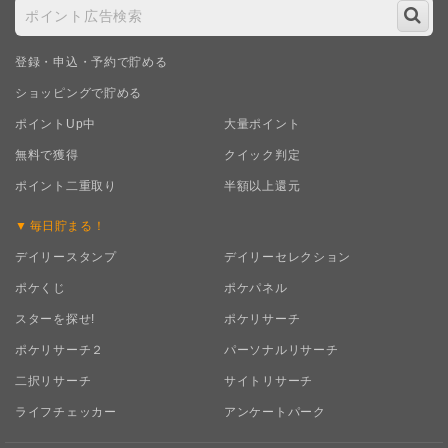
登録・申込・予約で貯める
ショッピングで貯める
ポイントUp中
大量ポイント
無料で獲得
クイック判定
ポイント二重取り
半額以上還元
毎日
貯まる！
デイリースタンプ
デイリーセレクション
ポケくじ
ポケパネル
スターを探せ!
ポケリサーチ
ポケリサーチ２
パーソナルリサーチ
二択リサーチ
サイトリサーチ
ライフチェッカー
アンケートパーク