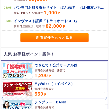
パン専門お取り寄せサイト「ぱん結び」（LINE友だち追加）
08/05
1,000
新規LINE友だち追加で
ブラウザのクッキー情報を全て削除してブラウザを再起動
インヴァスト証券「トライオートCFD」
08/05
ポケマNetにログインして「ポイント対象リンク」からポイント
82,000
広告を利用
新規口座開設後、取引で
新着案件をもっと見る
人気 お手軽ポイント案件！
できたて！公式サークル館
無料会員登録後、発言で
1,200
MyVoice（マイボイス）
無料会員登録で
550
テンプレートBANK
無料会員登録で