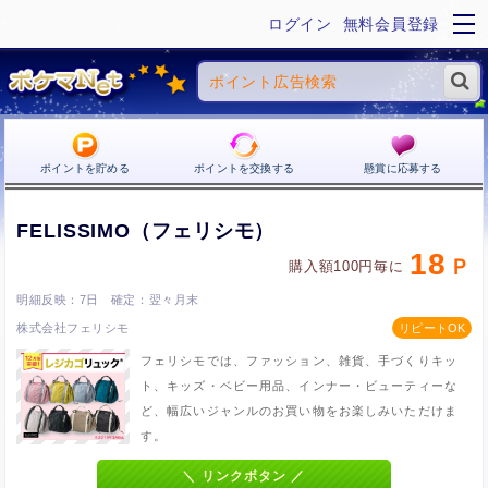
ログイン
無料会員登録
ポイントを貯める
ポイントを交換する
懸賞に応募する
FELISSIMO（フェリシモ）
18
購入額100円毎に
7日
翌々月末
株式会社フェリシモ
フェリシモでは、ファッション、雑貨、手づくりキッ
ト、キッズ・ベビー用品、インナー・ビューティーな
ど、幅広いジャンルのお買い物をお楽しみいただけま
す。