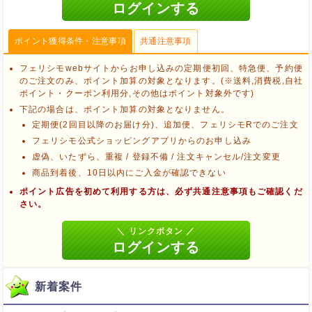
ポイント獲得条件・注意事項
共通注意事項
フェリシモwebサイトからお申し込みの定期便初回、特急便、予約便
のご注文のみ、ポイント加算の対象となります。(※送料,消費税,自社
ポイント・クーポン利用分,その他はポイント対象外です)
下記の場合は、ポイント加算の対象となりません。
定期便(2回目以降のお届け分)、追加便、フェリシモRでのご注文
フェリシモ公式ショッピングアプリからのお申し込み
虚偽、いたずら、重複 / 登録不備 / 注文キャンセル/注文変更
商品到着後、10日以内にご入金が確認できない
ポイント広告を初めて利用する方は、必ず共通注意事項もご確認くだ
さい。
ブラウザのクッキー情報を削除する
ブラウザのアプリ、ウィンドウ、タブを閉じる
新着案件
他のサイトにアクセスする