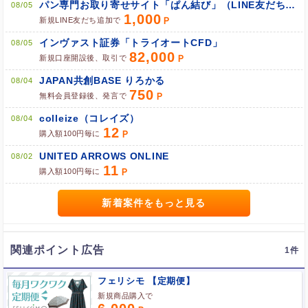
パン専門お取り寄せサイト「ぱん結び」（LINE友だち追加）
08/05
1,000
新規LINE友だち追加で
インヴァスト証券「トライオートCFD」
08/05
ブラウザのクッキー情報を全て削除してブラウザを再起動
82,000
新規口座開設後、取引で
ポケマNetにログインして「ポイント対象リンク」からポイント
広告を利用
JAPAN共創BASE りろかる
08/04
750
無料会員登録後、発言で
colleize（コレイズ）
08/04
12
購入額100円毎に
UNITED ARROWS ONLINE
08/02
11
購入額100円毎に
新着案件をもっと見る
関連ポイント広告
1
フェリシモ 【定期便】
新規商品購入で