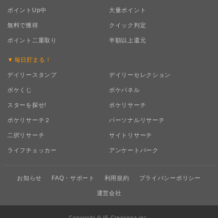
ポイントUp中
大量ポイント
無料で獲得
クイック判定
ポイント二重取り
半額以上還元
毎日
貯まる！
デイリースタンプ
デイリーセレクション
ポケくじ
ポケパネル
スターを探せ!
ポケリサーチ
ポケリサーチ２
パーソナルリサーチ
二択リサーチ
サイトリサーチ
ライフチェッカー
アンケートパーク
お知らせ
FAQ・サポート
利用規約
プライバシーポリシー
運営会社
Copyright © IF Creations inc.