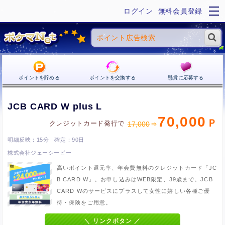
ログイン
無料会員登録
ポイントを貯める
ポイントを交換する
懸賞に応募する
JCB CARD W plus L
70,000
クレジットカード発行で
17,000
15分
90日
株式会社ジェーシービー
高いポイント還元率、年会費無料のクレジットカード「JC
B CARD W」。お申し込みはWEB限定、39歳まで。JCB
CARD Wのサービスにプラスして女性に嬉しい各種ご優
待・保険をご用意。