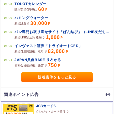
TOLOTカレンダー
08/08
ポイント広告に関するFAQはこちら
60
購入額100円毎に
ハミングウォーター
08/06
30,000
新規設置で
パン専門お取り寄せサイト「ぱん結び」（LINE友だち追加）
08/05
1,000
新規LINE友だち追加で
インヴァスト証券「トライオートCFD」
08/05
82,000
新規口座開設後、取引で
JAPAN共創BASE りろかる
08/04
750
無料会員登録後、発言で
新着案件をもっと見る
関連ポイント広告
4
JCBカードS
クレジットカード発行で