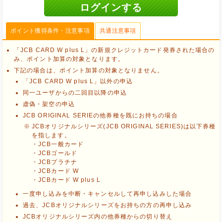
ポイント獲得条件・注意事項
共通注意事項
「JCB CARD W plus L」の新規クレジットカード発券された場合の
み、ポイント加算の対象となります。
下記の場合は、ポイント加算の対象となりません。
「JCB CARD W plus L」以外の申込
同一ユーザからの二回目以降の申込
虚偽・架空の申込
JCB ORIGINAL SERIEの他券種を既にお持ちの場合
JCBオリジナルシリーズ(JCB ORIGINAL SERIES)は以下券種
を指します。
・JCB一般カード
・JCBゴールド
・JCBプラチナ
・JCBカード W
・JCBカード W plus L
ブラウザのクッキー情報を削除する
一度申し込みを中断・キャンセルして再申し込みした場合
ブラウザのアプリ、ウィンドウ、タブを閉じる
過去、JCBオリジナルシリーズをお持ちの方の再申し込み
他のサイトにアクセスする
JCBオリジナルシリーズ内の他券種からの切り替え