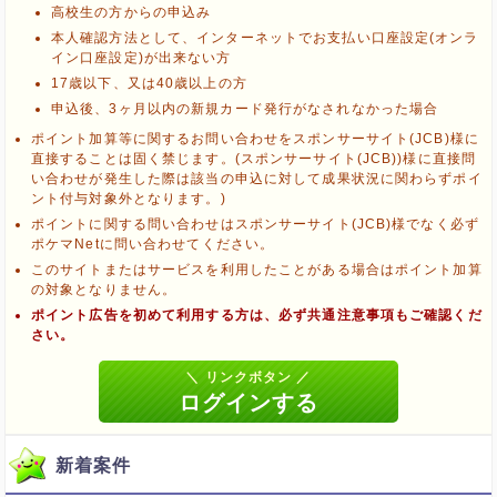
高校生の方からの申込み
本人確認方法として、インターネットでお支払い口座設定(オンラ
イン口座設定)が出来ない方
ブラウザのクッキー情報を全て削除してブラウザを再起動
17歳以下、又は40歳以上の方
ポケマNetにログインして「ポイント対象リンク」からポイント
申込後、3ヶ月以内の新規カード発行がなされなかった場合
広告を利用
ポイント加算等に関するお問い合わせをスポンサーサイト(JCB)様に
直接することは固く禁じます。(スポンサーサイト(JCB))様に直接問
い合わせが発生した際は該当の申込に対して成果状況に関わらずポイ
ント付与対象外となります。)
ポイントに関する問い合わせはスポンサーサイト(JCB)様でなく必ず
ポケマNetに問い合わせてください。
このサイトまたはサービスを利用したことがある場合はポイント加算
の対象となりません。
ポイント広告を初めて利用する方は、必ず共通注意事項もご確認くだ
さい。
新着案件