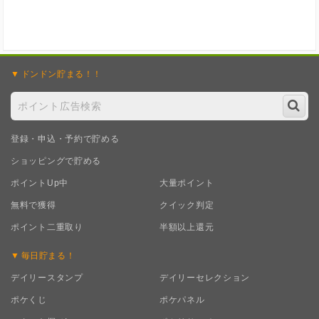
ドンドン
貯まる！！
登録・申込・予約で貯める
ショッピングで貯める
ポイントUp中
大量ポイント
無料で獲得
クイック判定
ポイント二重取り
半額以上還元
毎日
貯まる！
デイリースタンプ
デイリーセレクション
ポケくじ
ポケパネル