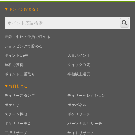
ドンドン
貯まる！！
登録・申込・予約で貯める
ショッピングで貯める
ポイントUp中
大量ポイント
無料で獲得
クイック判定
ポイント二重取り
半額以上還元
毎日
貯まる！
デイリースタンプ
デイリーセレクション
ポケくじ
ポケパネル
スターを探せ!
ポケリサーチ
ポケリサーチ２
パーソナルリサーチ
二択リサーチ
サイトリサーチ