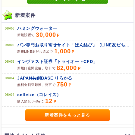
新着案件
ブラウザのクッキー情報を全て削除してブラウザを再起動
ポケマNetにログインして「ポイント対象リンク」からポイント
ハミングウォーター
08/06
広告を利用
30,000
新規設置で
パン専門お取り寄せサイト「ぱん結び」（LINE友だち追加）
08/05
1,000
新規LINE友だち追加で
インヴァスト証券「トライオートCFD」
08/05
82,000
新規口座開設後、取引で
JAPAN共創BASE りろかる
08/04
750
無料会員登録後、発言で
colleize（コレイズ）
08/04
12
購入額100円毎に
新着案件をもっと見る