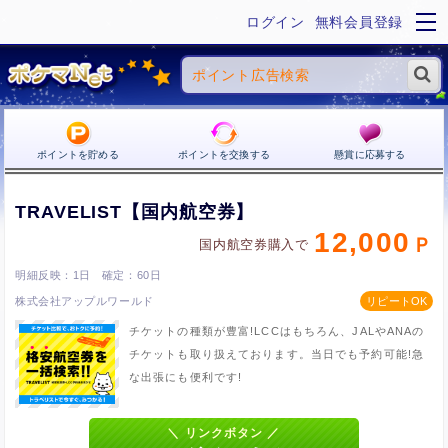
ログイン
無料会員登録
ポイントを貯める
ポイントを交換する
懸賞に応募する
TRAVELIST【国内航空券】
12,000
国内航空券購入で
1日
60日
株式会社アップルワールド
チケットの種類が豊富!LCCはもちろん、JALやANAの
チケットも取り扱えております。当日でも予約可能!急
な出張にも便利です!