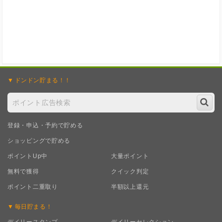
ドンドン
貯まる！！
登録・申込・予約で貯める
ショッピングで貯める
ポイントUp中
大量ポイント
無料で獲得
クイック判定
ポイント二重取り
半額以上還元
毎日
貯まる！
デイリースタンプ