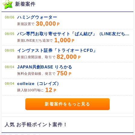
新着案件
ハミングウォーター
08/06
ポイント広告に関するFAQはこちら
30,000
新規設置で
パン専門お取り寄せサイト「ぱん結び」（LINE友だち追加）
08/05
1,000
新規LINE友だち追加で
インヴァスト証券「トライオートCFD」
08/05
82,000
新規口座開設後、取引で
JAPAN共創BASE りろかる
08/04
750
無料会員登録後、発言で
colleize（コレイズ）
08/04
12
購入額100円毎に
新着案件をもっと見る
人気 お手軽ポイント案件！