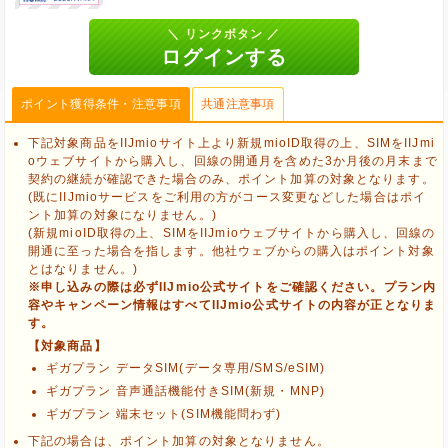
ポイント獲得条件・注意事項
共通注意事項
下記対象商品をIIJmioサイト上より新規mioID取得の上、SIMをIIJmi
oウェブサイトから購入し、回線の開通月を含めた3か月後の月末まで
契約の継続が確認できた場合のみ、ポイント加算の対象となります。
(既にIIJmioサービスをご利用の方がコース変更などした場合はポイ
ント加算の対象になりません。)
(新規mioID取得の上、SIMをIIJmioウェブサイトから購入し、回線の
開通に至った場合を指します。他社ウェブからの購入はポイント対象
とはなりません。)
※申し込みの際は必ずIIJmio公式サイトをご確認ください。プラン内
容やキャンペーン情報はすべてIIJmio公式サイトの内容が正となりま
す。
【対象商品】
ギガプラン データSIM(データ専用/SMS/eSIM)
ギガプラン 音声通話機能付きSIM(新規・MNP)
ギガプラン 端末セット(SIM機能問わず)
ブラウザのクッキー情報を削除する
ブラウザのアプリ、ウィンドウ、タブを閉じる
下記の場合は、ポイント加算の対象となりません。