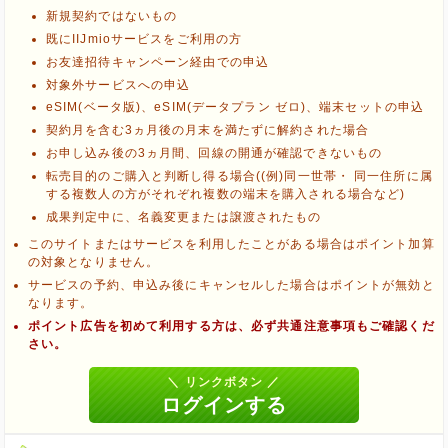
他のサイトにアクセスする
新規契約ではないもの
既にIIJmioサービスをご利用の方
お友達招待キャンペーン経由での申込
対象外サービスへの申込
eSIM(ベータ版)、eSIM(データプラン ゼロ)、端末セットの申込
ブラウザのクッキー情報を全て削除してブラウザを再起動
契約月を含む3ヵ月後の月末を満たずに解約された場合
ポケマNetにログインして「ポイント対象リンク」からポイント
お申し込み後の3ヵ月間、回線の開通が確認できないもの
広告を利用
転売目的のご購入と判断し得る場合((例)同一世帯・ 同一住所に属
する複数人の方がそれぞれ複数の端末を購入される場合など)
成果判定中に、名義変更または譲渡されたもの
このサイトまたはサービスを利用したことがある場合はポイント加算
の対象となりません。
サービスの予約、申込み後にキャンセルした場合はポイントが無効と
なります。
ポイント広告を初めて利用する方は、必ず共通注意事項もご確認くだ
さい。