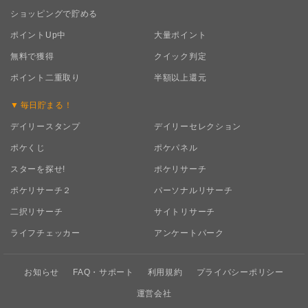
ショッピングで貯める
ポイントUp中
大量ポイント
無料で獲得
クイック判定
ポイント二重取り
半額以上還元
毎日
貯まる！
デイリースタンプ
デイリーセレクション
ポケくじ
ポケパネル
スターを探せ!
ポケリサーチ
ポケリサーチ２
パーソナルリサーチ
二択リサーチ
サイトリサーチ
ライフチェッカー
アンケートパーク
お知らせ
FAQ・サポート
利用規約
プライバシーポリシー
運営会社