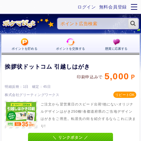
ログイン
無料会員登録
ポイントを貯める
ポイントを交換する
懸賞に応募する
挨拶状ドットコム 引越しはがき
5,000
印刷申込みで
1日
45日
株式会社グリーティングワークス
ご注文から翌営業日のスピード出荷!他にないオリジナ
ルデザインはがき250種!各都道府県のご当地デザイン
はがきをご用意。転居先の街を紹介するならこれに決ま
り!