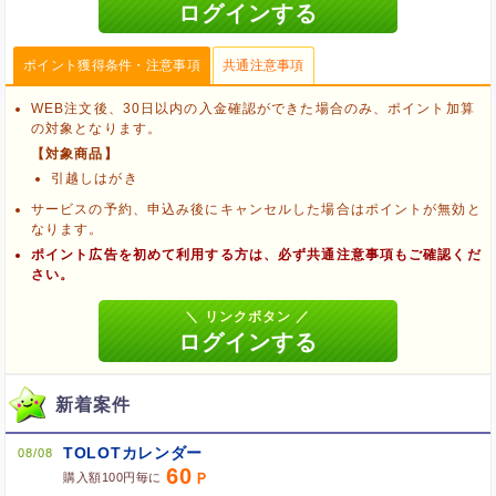
ポイント獲得条件・注意事項
共通注意事項
WEB注文後、30日以内の入金確認ができた場合のみ、ポイント加算
の対象となります。
【対象商品】
引越しはがき
サービスの予約、申込み後にキャンセルした場合はポイントが無効と
なります。
ポイント広告を初めて利用する方は、必ず共通注意事項もご確認くだ
さい。
新着案件
ブラウザのクッキー情報を削除する
ブラウザのアプリ、ウィンドウ、タブを閉じる
TOLOTカレンダー
08/08
他のサイトにアクセスする
60
購入額100円毎に