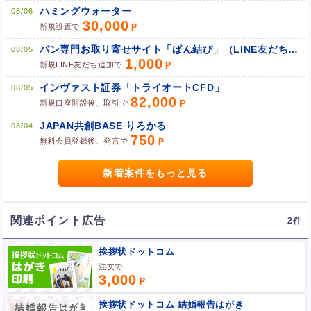
ハミングウォーター
08/06
30,000
新規設置で
パン専門お取り寄せサイト「ぱん結び」（LINE友だち追加）
ブラウザのクッキー情報を全て削除してブラウザを再起動
08/05
1,000
ポケマNetにログインして「ポイント対象リンク」からポイント
新規LINE友だち追加で
広告を利用
インヴァスト証券「トライオートCFD」
08/05
82,000
新規口座開設後、取引で
JAPAN共創BASE りろかる
08/04
750
無料会員登録後、発言で
新着案件をもっと見る
関連ポイント広告
2
挨拶状ドットコム
注文で
3,000
挨拶状ドットコム 結婚報告はがき