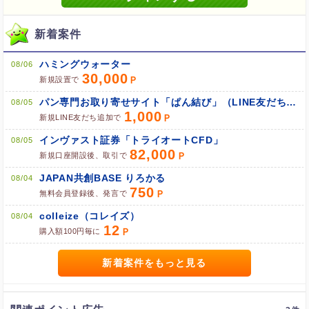
新着案件
ブラウザのクッキー情報を全て削除してブラウザを再起動
ハミングウォーター
ポケマNetにログインして「ポイント対象リンク」からポイント
08/06
30,000
広告を利用
新規設置で
パン専門お取り寄せサイト「ぱん結び」（LINE友だち追加）
08/05
1,000
新規LINE友だち追加で
インヴァスト証券「トライオートCFD」
08/05
82,000
新規口座開設後、取引で
JAPAN共創BASE りろかる
08/04
750
無料会員登録後、発言で
colleize（コレイズ）
08/04
12
購入額100円毎に
新着案件をもっと見る