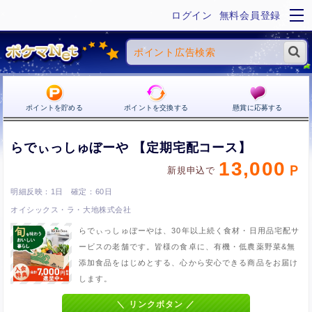
ログイン
無料会員登録
ポイントを貯める
ポイントを交換する
懸賞に応募する
らでぃっしゅぼーや 【定期宅配コース】
13,000
新規申込で
1日
60日
オイシックス・ラ・大地株式会社
らでぃっしゅぼーやは、30年以上続く食材・日用品宅配サ
ービスの老舗です。皆様の食卓に、有機・低農薬野菜&無
添加食品をはじめとする、心から安心できる商品をお届け
します。