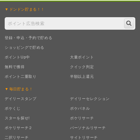
ドンドン
貯まる！！
登録・申込・予約で貯める
ショッピングで貯める
ポイントUp中
大量ポイント
無料で獲得
クイック判定
ポイント二重取り
半額以上還元
毎日
貯まる！
デイリースタンプ
デイリーセレクション
ポケくじ
ポケパネル
スターを探せ!
ポケリサーチ
ポケリサーチ２
パーソナルリサーチ
二択リサーチ
サイトリサーチ