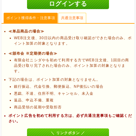
ポイント獲得条件・注意事項
共通注意事項
≪単品商品の場合≫
WEB注文後、30日以内の商品受け取り確認ができた場合のみ、ポ
イント加算の対象となります。
≪頒布会 ※定期便の場合≫
有限会社ニシダやを初めて利用する方でWEB注文後、1回目の商
品受け取り完了された場合のみ、ポイント加算の対象となりま
す。
下記の場合は、ポイント加算の対象となりません。
銀行振込、代金引換、郵便振込、NP後払いの場合
悪戯、不達、住所不明、キャンセル、未入金
返品、申込不備、重複
商品受領の延期や受取拒否
ブラウザのクッキー情報を削除する
ポイント広告を初めて利用する方は、必ず共通注意事項もご確認くだ
ブラウザのアプリ、ウィンドウ、タブを閉じる
さい。
他のサイトにアクセスする