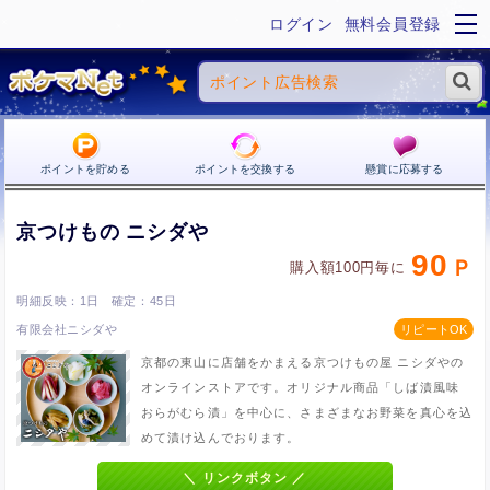
ログイン
無料会員登録
ポイントを貯める
ポイントを交換する
懸賞に応募する
京つけもの ニシダや
90
購入額100円毎に
1日
45日
有限会社ニシダや
京都の東山に店舗をかまえる京つけもの屋 ニシダやの
オンラインストアです。オリジナル商品「しば漬風味
おらがむら漬」を中心に、さまざまなお野菜を真心を込
めて漬け込んでおります。