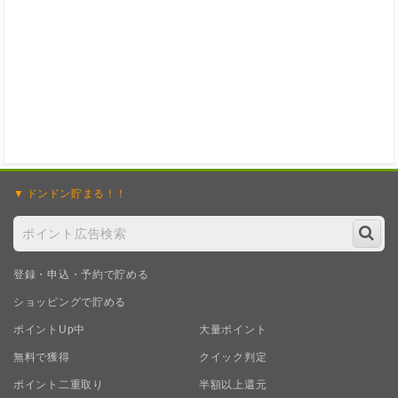
ドンドン
貯まる！！
登録・申込・予約で貯める
ショッピングで貯める
ポイントUp中
大量ポイント
無料で獲得
クイック判定
ポイント二重取り
半額以上還元