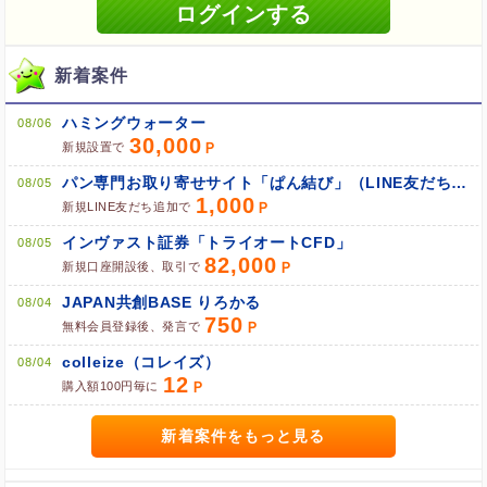
新着案件
ブラウザのクッキー情報を全て削除してブラウザを再起動
ポケマNetにログインして「ポイント対象リンク」からポイント
広告を利用
ハミングウォーター
08/06
30,000
新規設置で
パン専門お取り寄せサイト「ぱん結び」（LINE友だち追加）
08/05
1,000
新規LINE友だち追加で
インヴァスト証券「トライオートCFD」
08/05
82,000
新規口座開設後、取引で
JAPAN共創BASE りろかる
08/04
750
無料会員登録後、発言で
colleize（コレイズ）
08/04
12
購入額100円毎に
新着案件をもっと見る