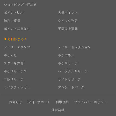
ショッピングで貯める
ポイントUp中
大量ポイント
無料で獲得
クイック判定
ポイント二重取り
半額以上還元
毎日
貯まる！
デイリースタンプ
デイリーセレクション
ポケくじ
ポケパネル
スターを探せ!
ポケリサーチ
ポケリサーチ２
パーソナルリサーチ
二択リサーチ
サイトリサーチ
ライフチェッカー
アンケートパーク
お知らせ
FAQ・サポート
利用規約
プライバシーポリシー
運営会社