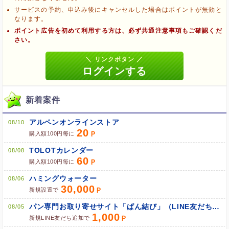
サービスの予約、申込み後にキャンセルした場合はポイントが無効と
なります。
ポイント広告を初めて利用する方は、必ず共通注意事項もご確認くだ
ブラウザのクッキー情報を全て削除してブラウザを再起動
さい。
ポケマNetにログインして「ポイント対象リンク」からポイント
広告を利用
新着案件
アルペンオンラインストア
08/10
20
購入額100円毎に
TOLOTカレンダー
08/08
60
購入額100円毎に
ハミングウォーター
08/06
30,000
新規設置で
パン専門お取り寄せサイト「ぱん結び」（LINE友だち追加）
08/05
1,000
新規LINE友だち追加で