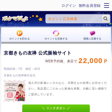
ログイン
無料会員登録
ポイントを貯める
ポイントを交換する
懸賞に応募する
京都きもの友禅 公式振袖サイト
22,000
WEB予約後、来店で
7日
60日
京都きもの友禅株式会社
成人式の振袖レンタルなら、京都きもの友禅にお任せくだ
さい。高品質にこだわった振袖を多数、大幅に安い価格で
ご提供しています。