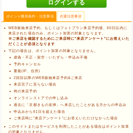
ポイント獲得条件・注意事項
共通注意事項
WEB振袖来店予約、もしくはフォトプラン来店予約後、60日以内に
来店された場合のみ、ポイント加算の対象となります。
※ご来店を確認するためにご来店時に”来店アンケート”にお答えいた
だくことが必須となります
下記の場合は、ポイント加算の対象となりません。
虚偽・不正・架空・いたずら・申込み不備
予約キャンセル
重複(IP、住所)
2回目以降のWEB振袖来店予約&ご来店
来店完了に至らない場合
袴の来店予約
オンラインストアでの申し込み
過去に「京都きもの友禅」へ来店したことがある方からの申込み
ブラウザのクッキー情報を削除する
申込みから61日を超えた場合
ブラウザのアプリ、ウィンドウ、タブを閉じる
ご来店時に”来店アンケート”にお答えいただけなかった場合
他のサイトにアクセスする
このサイトまたはサービスを利用したことがある場合はポイント加算
の対象となりません。