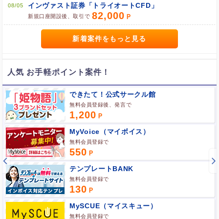
インヴァスト証券「トライオートCFD」
08/05
ポイント広告に関するFAQはこちら
82,000
新規口座開設後、取引で
新着案件をもっと見る
人気 お手軽ポイント案件！
できたて！公式サークル館
無料会員登録後、発言で
1,200
MyVoice（マイボイス）
無料会員登録で
550
テンプレートBANK
無料会員登録で
130
MySCUE（マイスキュー）
無料会員登録で