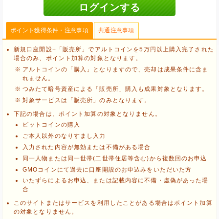
ポイント獲得条件・注意事項
共通注意事項
新規口座開設+「販売所」でアルトコインを5万円以上購入完了された
場合のみ、ポイント加算の対象となります。
アルトコインの「購入」となりますので、売却は成果条件に含ま
れません。
つみたて暗号資産による「販売所」購入も成果対象となります。
対象サービスは「販売所」のみとなります。
下記の場合は、ポイント加算の対象となりません。
ビットコインの購入
ご本人以外のなりすまし入力
入力された内容が無効または不備がある場合
同一人物または同一世帯(二世帯住居等含む)から複数回のお申込
GMOコインにて過去に口座開設のお申込みをいただいた方
いたずらによるお申込、または記載内容に不備・虚偽があった場
ブラウザのクッキー情報を削除する
合
ブラウザのアプリ、ウィンドウ、タブを閉じる
このサイトまたはサービスを利用したことがある場合はポイント加算
他のサイトにアクセスする
の対象となりません。