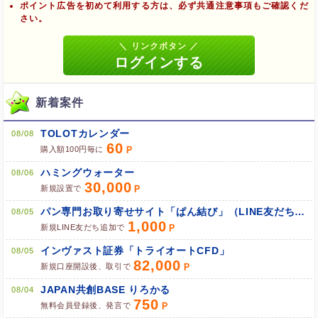
ポイント広告を初めて利用する方は、必ず共通注意事項もご確認くだ
さい。
ブラウザのクッキー情報を全て削除してブラウザを再起動
ポケマNetにログインして「ポイント対象リンク」からポイント
広告を利用
新着案件
TOLOTカレンダー
08/08
60
購入額100円毎に
ハミングウォーター
08/06
30,000
新規設置で
パン専門お取り寄せサイト「ぱん結び」（LINE友だち追加）
08/05
1,000
新規LINE友だち追加で
インヴァスト証券「トライオートCFD」
08/05
82,000
新規口座開設後、取引で
JAPAN共創BASE りろかる
08/04
750
無料会員登録後、発言で