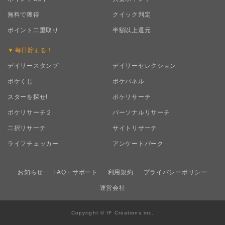
無料で獲得
クイック判定
ポイント二重取り
半額以上還元
毎日
貯まる！
デイリースタンプ
デイリーセレクション
ポケくじ
ポケパネル
スターを探せ!
ポケリサーチ
ポケリサーチ２
パーソナルリサーチ
二択リサーチ
サイトリサーチ
ライフチェッカー
アンケートパーク
お知らせ
FAQ・サポート
利用規約
プライバシーポリシー
運営会社
Copyright © IF Creations inc.