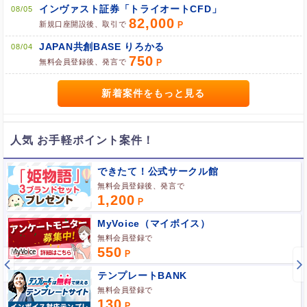
インヴァスト証券「トライオートCFD」
08/05
82,000
新規口座開設後、取引で
ブラウザのクッキー情報を全て削除してブラウザを再起動
JAPAN共創BASE りろかる
08/04
750
ポケマNetにログインして「ポイント対象リンク」からポイント
無料会員登録後、発言で
広告を利用
新着案件をもっと見る
人気 お手軽ポイント案件！
できたて！公式サークル館
無料会員登録後、発言で
1,200
MyVoice（マイボイス）
無料会員登録で
550
テンプレートBANK
無料会員登録で
130