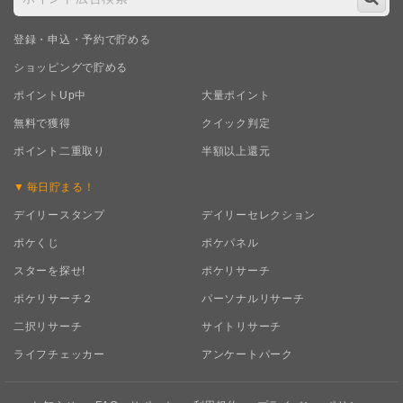
登録・申込・予約で貯める
ショッピングで貯める
ポイントUp中
大量ポイント
無料で獲得
クイック判定
ポイント二重取り
半額以上還元
毎日
貯まる！
デイリースタンプ
デイリーセレクション
ポケくじ
ポケパネル
スターを探せ!
ポケリサーチ
ポケリサーチ２
パーソナルリサーチ
二択リサーチ
サイトリサーチ
ライフチェッカー
アンケートパーク