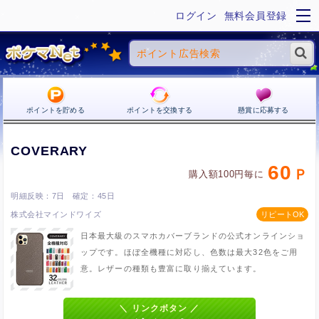
ログイン
無料会員登録
ポイントを貯める
ポイントを交換する
懸賞に応募する
COVERARY
60
購入額100円毎に
7日
45日
株式会社マインドワイズ
日本最大級のスマホカバーブランドの公式オンラインショ
ップです。ほぼ全機種に対応し、色数は最大32色をご用
意。レザーの種類も豊富に取り揃えています。