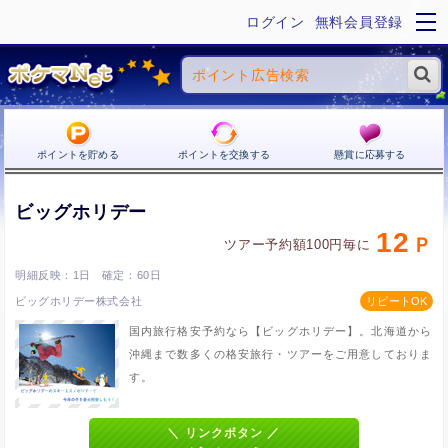
ログイン
無料会員登録
ポイントを貯める
ポイントを交換する
懸賞に応募する
ビッグホリデー
12
ツアー予約額100円毎に
1日
60日
ビッグホリデー株式会社
国内旅行格安予約なら【ビッグホリデー】。北海道から
沖縄まで数多くの格安旅行・ツアーをご用意しておりま
す。