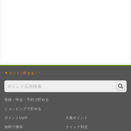
ドンドン
貯まる！！
登録・申込・予約で貯める
ショッピングで貯める
ポイントUp中
大量ポイント
無料で獲得
クイック判定