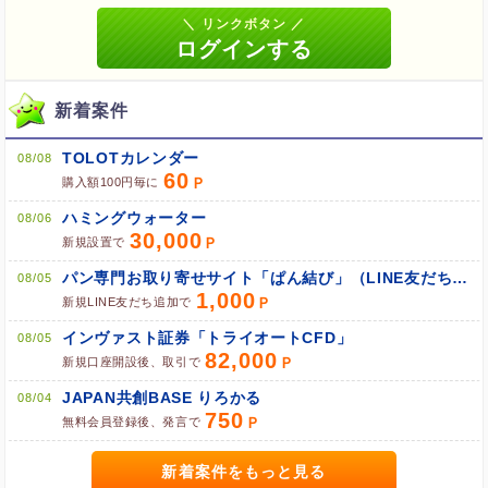
ブラウザのクッキー情報を全て削除してブラウザを再起動
ポケマNetにログインして「ポイント対象リンク」からポイント
新着案件
広告を利用
TOLOTカレンダー
08/08
60
購入額100円毎に
ハミングウォーター
08/06
30,000
新規設置で
パン専門お取り寄せサイト「ぱん結び」（LINE友だち追加）
08/05
1,000
新規LINE友だち追加で
インヴァスト証券「トライオートCFD」
08/05
82,000
新規口座開設後、取引で
JAPAN共創BASE りろかる
08/04
750
無料会員登録後、発言で
新着案件をもっと見る