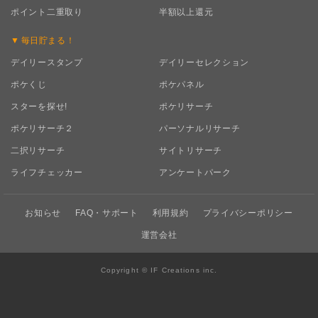
ポイント二重取り
半額以上還元
毎日
貯まる！
デイリースタンプ
デイリーセレクション
ポケくじ
ポケパネル
スターを探せ!
ポケリサーチ
ポケリサーチ２
パーソナルリサーチ
二択リサーチ
サイトリサーチ
ライフチェッカー
アンケートパーク
お知らせ
FAQ・サポート
利用規約
プライバシーポリシー
運営会社
Copyright © IF Creations inc.