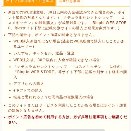
ポイント獲得条件・注意事項
共通注意事項
新規でのWEB注文後、30日以内の入金確認ができた場合のみ、ポイ
ント加算の対象となります。(「ナチュラルセレクトショップ 「コ
スメキッチン」の通常購入」が成果対象です。「Biople WEB STOR
E」等のサイト下部に記載の別サイトの購入は成果対象外です。)
下記の場合は、ポイント加算の対象となりません。
WEB購入新規ではない場合(過去にWEB経由で購入したことがあ
るユーザー)
いたずら、キャンセル、返品・返金
WEB注文後、30日以内に入金が確認できない場合
「ナチュラルセレクトショップ 「コスメキッチン」」以外の、
「Biople WEB STORE」等サイト下部に記載の別サイト経由の購
入
アプリからの購入
eギフトでの購入
ブラウザのクッキー情報を削除する
転売と思われるような同商品の複数購入の場合
ブラウザのアプリ、ウィンドウ、タブを閉じる
他のサイトにアクセスする
このサイトまたはサービスを利用したことがある場合はポイント加算
の対象となりません。
ポイント広告を初めて利用する方は、必ず共通注意事項もご確認くだ
さい。