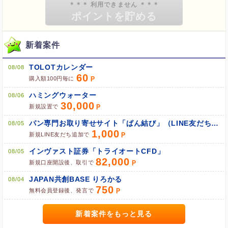
ブラウザのクッキー情報を全て削除してブラウザを再起動
ポケマNetにログインして「ポイント対象リンク」からポイント
広告を利用
新着案件
TOLOTカレンダー
08/08
60
購入額100円毎に
ハミングウォーター
08/06
30,000
新規設置で
パン専門お取り寄せサイト「ぱん結び」（LINE友だち追加）
08/05
1,000
新規LINE友だち追加で
インヴァスト証券「トライオートCFD」
08/05
82,000
新規口座開設後、取引で
JAPAN共創BASE りろかる
08/04
750
無料会員登録後、発言で
ポイント広告に関するFAQはこちら
新着案件をもっと見る