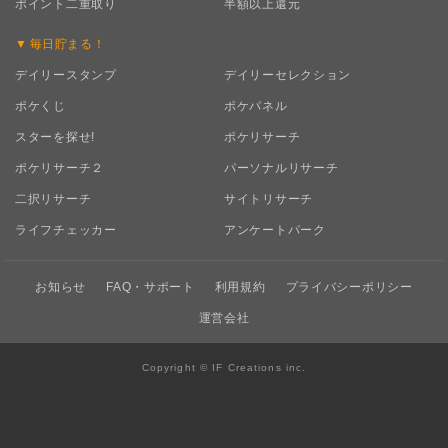
ポイント二重取り
半額以上還元
毎日
貯まる！
デイリースタンプ
デイリーセレクション
ポケくじ
ポケパネル
スターを探せ!
ポケリサーチ
ポケリサーチ２
パーソナルリサーチ
二択リサーチ
サイトリサーチ
ライフチェッカー
アンケートパーク
お知らせ
FAQ・サポート
利用規約
プライバシーポリシー
運営会社
Copyright © IF Creations inc.