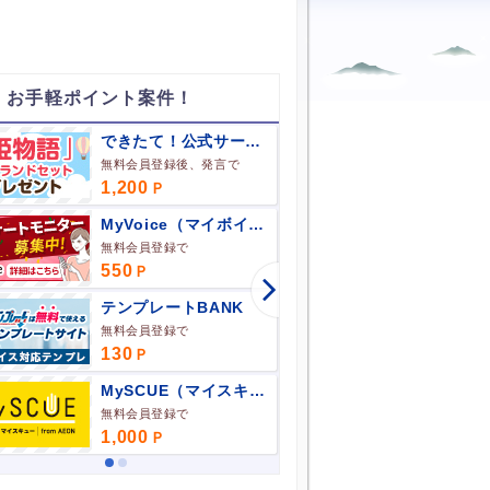
 お手軽ポイント案件！
できたて！公式サークル館
絆のコ
無料会員登録後、発言で
1,200
75
270
MyVoice（マイボイス）
寶ファ
無料会員登録で
無料会員登
550
500
テンプレートBANK
ホーユ
無料会員登録で
無料会員登
130
650
MySCUE（マイスキュー）
無料会員登録で
無料利用登
1,000
1,200