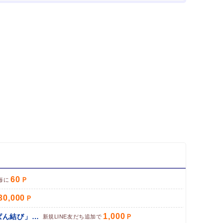
削除してブラウザを再起動
イント対象リンク」からポイント広告を利用
60
毎に
30,000
1,000
パン専門お取り寄せサイト「ぱん結び」（LINE友だち追加）
新規LINE友だち追加で