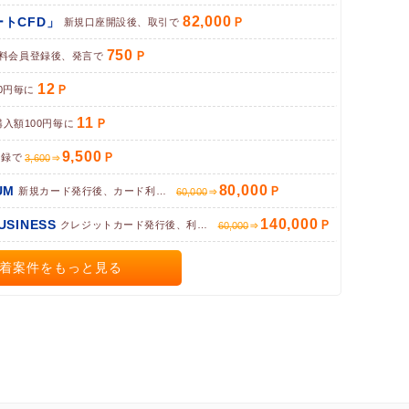
82,000
トCFD」
新規口座開設後、取引で
750
料会員登録後、発言で
12
0円毎に
11
購入額100円毎に
9,500
登録で
3,600
80,000
UM
新規カード発行後、カード利用完了で
60,000
140,000
BUSINESS
クレジットカード発行後、利用で
60,000
着案件をもっと見る