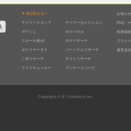
毎日
貯まる！
お知ら
デイリースタンプ
デイリーセレクション
FAQ・
ポケくじ
ポケパネル
利用規
スターを探せ!
ポケリサーチ
プライ
ポケリサーチ２
パーソナルリサーチ
運営会
二択リサーチ
サイトリサーチ
ライフチェッカー
アンケートパーク
Copyright © IF Creations inc.