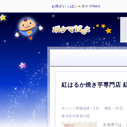
お得がいっぱい
★
ポケマNet♪
紅はるか焼き芋専門店 
1日
45日
株式会社茶花の里
紅茶房では、