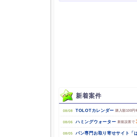
他のサイトにアクセスする
ブラウザのクッキー情報を全て
ポケマNetにログインして「ポ
新着案件
TOLOTカレンダー
購入額100円
08/08
ハミングウォーター
新規設置で
08/06
08/05