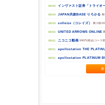
ポイント広告に関するFAQはこちら
インヴァスト証券「トライオー
08/05
JAPAN共創BASE りろかる
無
08/04
colleize（コレイズ）
購入額10
08/04
UNITED ARROWS ONLINE
08/02
ニコニコ動画
990円(税込)コース
08/01
apollostation THE PLATIN
08/01
apollostation PLATINUM 
08/01
新