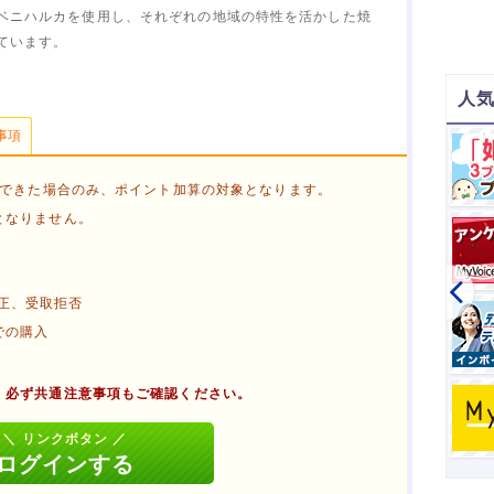
ベニハルカを使用し、それぞれの地域の特性を活かした焼
ています。
人気
事項
絆のコミュニティ
無料会員登録後、コメント投稿で
750
ができた場合のみ、ポイント加算の対象となります。
270
となりません。
寶ファンコミュニティ
無料会員登録後、発言で
500
正、受取拒否
ホーユーコミュニティ
での購入
無料会員登録後、発言で
650
楽天toto 【無料利用登録】
、必ず共通注意事項もご確認ください。
無料利用登録で
1,200
る
タブを閉じる