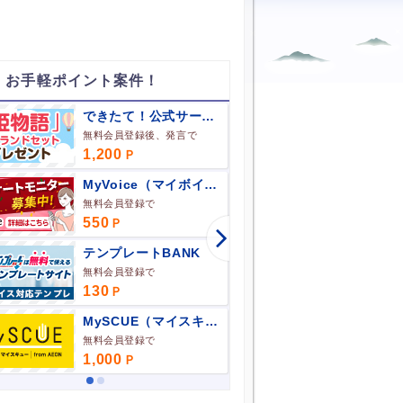
 お手軽ポイント案件！
できたて！公式サークル館
絆のコ
無料会員登録後、発言で
1,200
75
270
MyVoice（マイボイス）
寶ファ
無料会員登録で
無料会員登
550
500
テンプレートBANK
ホーユ
無料会員登録で
無料会員登
130
650
MySCUE（マイスキュー）
無料会員登録で
無料利用登
1,000
1,200