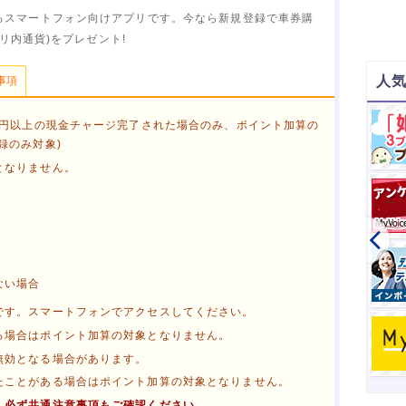
るスマートフォン向けアプリです。今なら新規登録で車券購
プリ内通貨)をプレゼント!
人気
事項
絆のコミュニティ
0円以上の現金チャージ完了された場合のみ、ポイント加算の
無料会員登録後、コメント投稿で
録のみ対象)
750
270
となりません。
寶ファンコミュニティ
無料会員登録後、発言で
500
ホーユーコミュニティ
無料会員登録後、発言で
ない場合
650
です。スマートフォンでアクセスしてください。
楽天toto 【無料利用登録】
る場合はポイント加算の対象となりません。
無料利用登録で
る
無効となる場合があります。
1,200
タブを閉じる
たことがある場合はポイント加算の対象となりません。
、必ず共通注意事項もご確認ください。