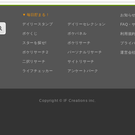
毎日
貯まる！
お知ら
デイリースタンプ
デイリーセレクション
FAQ・
ポケくじ
ポケパネル
利用規
スターを探せ!
ポケリサーチ
プライ
ポケリサーチ２
パーソナルリサーチ
運営会
二択リサーチ
サイトリサーチ
ライフチェッカー
アンケートパーク
Copyright © IF Creations inc.