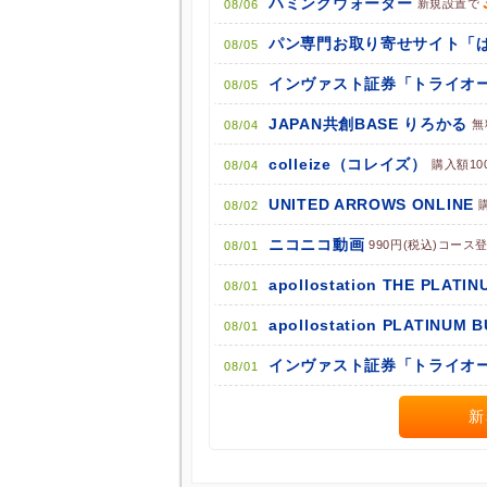
ハミングウォーター
新規設置で
08/06
08/05
インヴァスト証券「トライオー
08/05
JAPAN共創BASE りろかる
無
08/04
colleize（コレイズ）
購入額10
08/04
UNITED ARROWS ONLINE
08/02
ニコニコ動画
990円(税込)コース
08/01
apollostation THE PLATIN
08/01
apollostation PLATINUM 
08/01
インヴァスト証券「トライオー
08/01
新