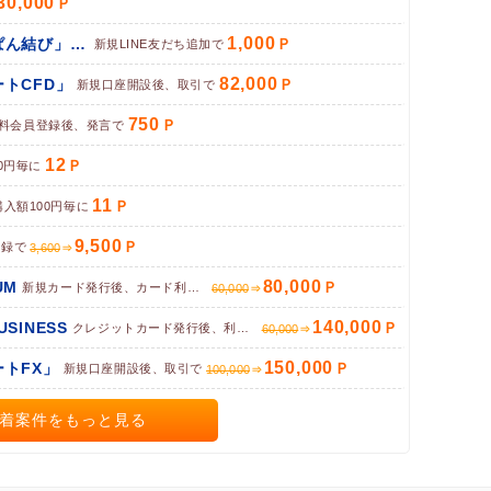
30,000
1,000
パン専門お取り寄せサイト「ぱん結び」（LINE友だち追加）
新規LINE友だち追加で
82,000
トCFD」
新規口座開設後、取引で
750
料会員登録後、発言で
12
0円毎に
11
購入額100円毎に
9,500
登録で
3,600
80,000
UM
新規カード発行後、カード利用完了で
60,000
140,000
BUSINESS
クレジットカード発行後、利用で
60,000
150,000
トFX」
新規口座開設後、取引で
100,000
着案件をもっと見る