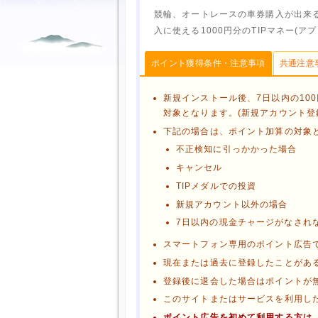
競輪、オートレースの車券購入が出来
入に使える1000円分のTIPマネー(ア
ポイント獲得条件・注意事項
共通注意
新規インストール後、7日以内の10
対象となります。(新規アカウント登
下記の場合は、ポイント加算の対象
不正検知に引っかかった場合
キャンセル
TIPメダルでの投資
新規アカウント以外の場合
7日以内の現金チャージがなされ
スマートフォン専用のポイント広告
現在または過去に登録したことがあ
ブラウザのクッキー情報を削除す
登録後に退会した場合はポイントが
ブラウザのアプリ、ウィンドウ、
このサイトまたはサービスを利用し
他のサイトにアクセスする
ポイント広告を初めて利用する方は