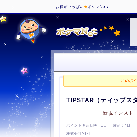
お得がいっぱい
★
ポケマNet♪
このポイ
TIPSTAR（ティップスタ
新規インスト
1日
7日
株式会社MIXI