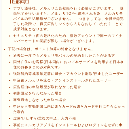
【注意事項】
アプリ遷移後、メルカリ会員登録を行う必要がございます。 登
録完了を行いますと、メルカリTOPへ遷移される為、メルカリモ
バイルの申込動線がございません。 つきましては、会員登録完
ブラウザのクッキー情報を全て削除してブラウザを再起動
了した段階で、再度広告リンクから入りなおしていただくことで
ポケマNetにログインして「ポイント対象リンク」からポイント
成果対象となります。
広告を利用
セキュリティ面の厳格化のため、複数アカウントで同一のマイナ
ンバーカードの認証が難しい場合がございます。
下記の場合は、ポイント加算の対象となりません。
過去に一度でもメルカリモバイルの契約をしたことがある方
国外在住のお客様(日本国内において本サービスを利用する日本在
住のお客さまのみ対象です)
強制解約等成果確定前に退会・アカウント削除/停止したユーザー
申込後メルカリを退会・アンインストールされたユーザー
広告経由の申込履歴が取れなかった場合
初期設定を行わなかった場合
審査通過しなかった申込の場合
申込から有効期限以内にSIMカード/eSIMカード発行に至らなかっ
た場合
虚偽/いたずら/重複の申込、入力不備
事前にメルカリアプリをインストールおよびログインをせずに申