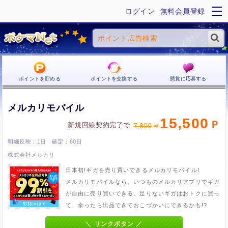
ログイン
無料会員登録
ポイントを貯める
ポイントを交換する
懸賞に応募する
メルカリモバイル
15,500
新規回線契約完了で
7,800
1日
60日
株式会社メルカリ
日本初!ギガを売り買いできるメルカリモバイル!
メルカリモバイルなら、いつものメルカリアプリでギガ
が自由に売り買いできる。足りないギガはおトクに買っ
て、余ったら出品できておこづかいにできるかも!?