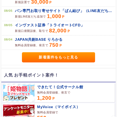
30,000
新規設置で
パン専門お取り寄せサイト「ぱん結び」（LINE友だち追加）
08/05
1,000
新規LINE友だち追加で
インヴァスト証券「トライオートCFD」
08/05
82,000
新規口座開設後、取引で
JAPAN共創BASE りろかる
08/04
750
無料会員登録後、発言で
新着案件をもっと見る
人気 お手軽ポイント案件！
できたて！公式サークル館
無料会員登録後、発言で
1,200
MyVoice（マイボイス）
無料会員登録で