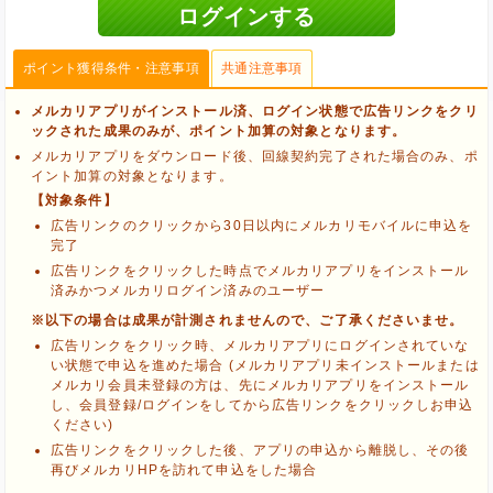
ポイント獲得条件・注意事項
共通注意事項
メルカリアプリがインストール済、ログイン状態で広告リンクをクリ
ックされた成果のみが、ポイント加算の対象となります。
メルカリアプリをダウンロード後、回線契約完了された場合のみ、ポ
イント加算の対象となります。
【対象条件】
広告リンクのクリックから30日以内にメルカリモバイルに申込を
完了
広告リンクをクリックした時点でメルカリアプリをインストール
済みかつメルカリログイン済みのユーザー
※以下の場合は成果が計測されませんので、ご了承くださいませ。
広告リンクをクリック時、メルカリアプリにログインされていな
い状態で申込を進めた場合 (メルカリアプリ未インストールまたは
メルカリ会員未登録の方は、先にメルカリアプリをインストール
し、会員登録/ログインをしてから広告リンクをクリックしお申込
ブラウザのクッキー情報を削除する
ください)
ブラウザのアプリ、ウィンドウ、タブを閉じる
広告リンクをクリックした後、アプリの申込から離脱し、その後
他のサイトにアクセスする
再びメルカリHPを訪れて申込をした場合