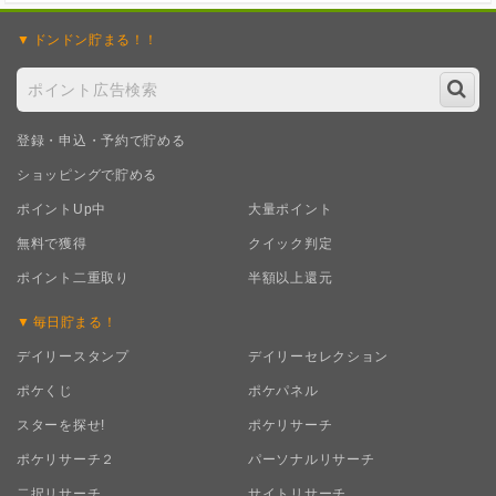
ドンドン
貯まる！！
登録・申込・予約で貯める
ショッピングで貯める
ポイントUp中
大量ポイント
無料で獲得
クイック判定
ポイント二重取り
半額以上還元
毎日
貯まる！
デイリースタンプ
デイリーセレクション
ポケくじ
ポケパネル
スターを探せ!
ポケリサーチ
ポケリサーチ２
パーソナルリサーチ
二択リサーチ
サイトリサーチ