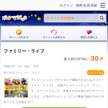
ログイン
無料会員登録
ポイントを貯める
ポイントを交換する
懸賞に応募する
ファミリー・ライフ
30
購入額100円毎に
1日
45日
株式会社ファミリー・ライフ
テレビショッピングやカタログ通販でおなじみの【ファ
ミリー・ライフ】。話題のリカバリーウェア、ファミ
ラ・スマートウォッチ、失禁さわやか安心ボクサーパン
ツなど、人気のテレビショッピング番組で紹介された注
目アイテムが勢ぞろい!