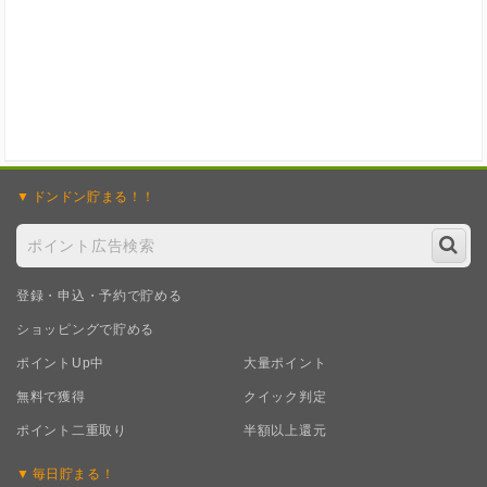
ドンドン
貯まる！！
登録・申込・予約で貯める
ショッピングで貯める
ポイントUp中
大量ポイント
無料で獲得
クイック判定
ポイント二重取り
半額以上還元
毎日
貯まる！