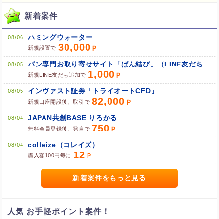
新着案件
ハミングウォーター
08/06
30,000
ブラウザのクッキー情報を全て削除してブラウザを再起動
新規設置で
ポケマNetにログインして「ポイント対象リンク」からポイント
パン専門お取り寄せサイト「ぱん結び」（LINE友だち追加）
08/05
広告を利用
1,000
新規LINE友だち追加で
インヴァスト証券「トライオートCFD」
08/05
82,000
新規口座開設後、取引で
JAPAN共創BASE りろかる
08/04
750
無料会員登録後、発言で
colleize（コレイズ）
08/04
12
購入額100円毎に
新着案件をもっと見る
人気 お手軽ポイント案件！