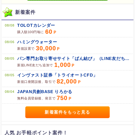
新着案件
ブラウザのクッキー情報を全て削除してブラウザを再起動
TOLOTカレンダー
08/08
ポケマNetにログインして「ポイント対象リンク」からポイント
60
購入額100円毎に
広告を利用
ハミングウォーター
08/06
30,000
新規設置で
パン専門お取り寄せサイト「ぱん結び」（LINE友だち追加）
08/05
1,000
新規LINE友だち追加で
インヴァスト証券「トライオートCFD」
08/05
82,000
新規口座開設後、取引で
JAPAN共創BASE りろかる
08/04
750
無料会員登録後、発言で
新着案件をもっと見る
人気 お手軽ポイント案件！