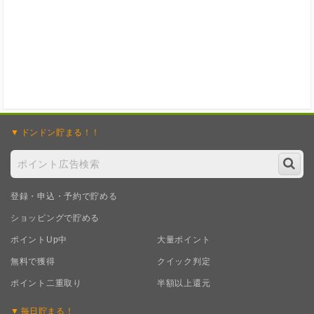
ドンドン
貯まる！！
登録・申込・予約で貯める
ショッピングで貯める
ポイントUp中
大量ポイント
無料で獲得
クイック判定
ポイント二重取り
半額以上還元
毎日
貯まる！