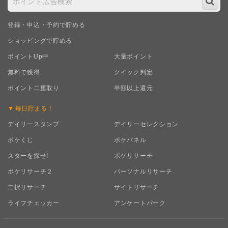
登録・申込・予約で貯める
ショッピングで貯める
ポイントUp中
大量ポイント
無料で獲得
クイック判定
ポイント二重取り
半額以上還元
毎日
貯まる！
デイリースタンプ
デイリーセレクション
ポケくじ
ポケパネル
スターを探せ!
ポケリサーチ
ポケリサーチ２
パーソナルリサーチ
二択リサーチ
サイトリサーチ
ライフチェッカー
アンケートパーク