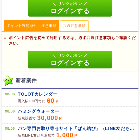
ポイント獲得条件・注意事項
共通注意事項
ポイント広告を初めて利用する方は、必ず共通注意事項もご確認くだ
さい。
新着案件
TOLOTカレンダー
08/08
60
購入額100円毎に
ハミングウォーター
08/06
30,000
新規設置で
ブラウザのクッキー情報を削除する
パン専門お取り寄せサイト「ぱん結び」（LINE友だち追加）
08/05
ブラウザのアプリ、ウィンドウ、タブを閉じる
1,000
新規LINE友だち追加で
他のサイトにアクセスする