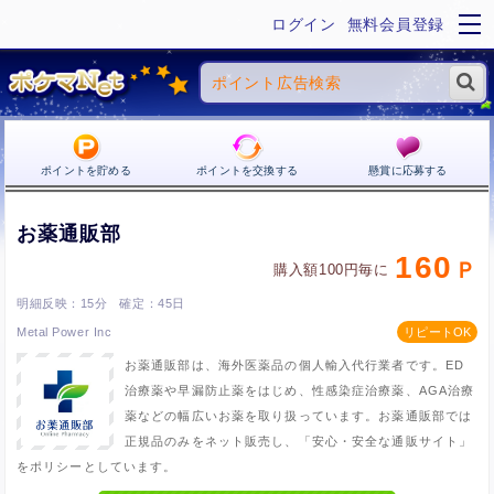
ログイン
無料会員登録
ポイントを貯める
ポイントを交換する
懸賞に応募する
お薬通販部
160
購入額100円毎に
15分
45日
Metal Power Inc
お薬通販部は、海外医薬品の個人輸入代行業者です。ED
治療薬や早漏防止薬をはじめ、性感染症治療薬、AGA治療
薬などの幅広いお薬を取り扱っています。お薬通販部では
正規品のみをネット販売し、「安心・安全な通販サイト」
をポリシーとしています。