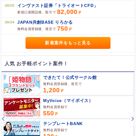
インヴァスト証券「トライオートCFD」
08/05
82,000
新規口座開設後、取引で
JAPAN共創BASE りろかる
08/04
750
ブラウザのクッキー情報を全て削除してブラウザを再起動
無料会員登録後、発言で
ポケマNetにログインして「ポイント対象リンク」からポイント
広告を利用
新着案件をもっと見る
人気 お手軽ポイント案件！
できたて！公式サークル館
無料会員登録後、発言で
1,200
MyVoice（マイボイス）
無料会員登録で
550
テンプレートBANK
無料会員登録で