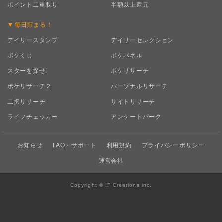
ポイント二重取り
半額以上還元
毎日
貯まる！
デイリースタンプ
デイリーセレクション
ポケくじ
ポケパネル
スターを探せ!
ポケリサーチ
ポケリサーチ２
パーソナルリサーチ
二択リサーチ
サイトリサーチ
ライフチェッカー
アンケートパーク
お知らせ
FAQ・サポート
利用規約
プライバシーポリシー
運営会社
Copyright © IF Creations inc.