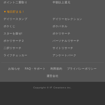
ポイント二重取り
半額以上還元
毎日
貯まる！
デイリースタンプ
デイリーセレクション
ポケくじ
ポケパネル
スターを探せ!
ポケリサーチ
ポケリサーチ２
パーソナルリサーチ
二択リサーチ
サイトリサーチ
ライフチェッカー
アンケートパーク
お知らせ
FAQ・サポート
利用規約
プライバシーポリシー
運営会社
Copyright © IF Creations inc.