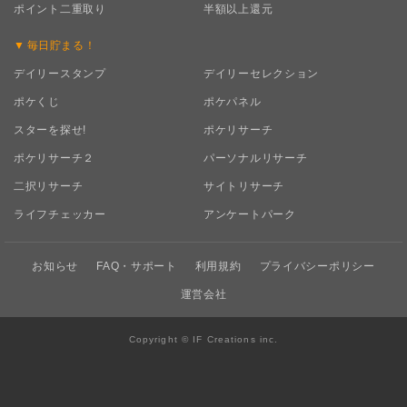
ポイント二重取り
半額以上還元
毎日
貯まる！
デイリースタンプ
デイリーセレクション
ポケくじ
ポケパネル
スターを探せ!
ポケリサーチ
ポケリサーチ２
パーソナルリサーチ
二択リサーチ
サイトリサーチ
ライフチェッカー
アンケートパーク
お知らせ
FAQ・サポート
利用規約
プライバシーポリシー
運営会社
Copyright © IF Creations inc.