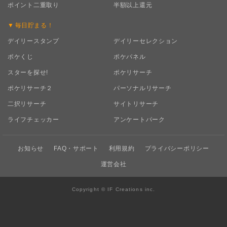
ポイント二重取り
半額以上還元
毎日
貯まる！
デイリースタンプ
デイリーセレクション
ポケくじ
ポケパネル
スターを探せ!
ポケリサーチ
ポケリサーチ２
パーソナルリサーチ
二択リサーチ
サイトリサーチ
ライフチェッカー
アンケートパーク
お知らせ
FAQ・サポート
利用規約
プライバシーポリシー
運営会社
Copyright © IF Creations inc.