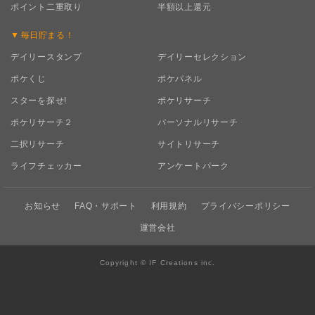
ポイント二重取り
半額以上還元
毎日
貯まる！
デイリースタンプ
デイリーセレクション
ポケくじ
ポケパネル
スターを探せ!
ポケリサーチ
ポケリサーチ２
パーソナルリサーチ
二択リサーチ
サイトリサーチ
ライフチェッカー
アンケートパーク
お知らせ
FAQ・サポート
利用規約
プライバシーポリシー
運営会社
Copyright © IF Creations inc.