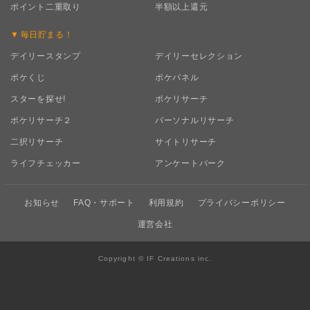
ポイント二重取り
半額以上還元
毎日
貯まる！
デイリースタンプ
デイリーセレクション
ポケくじ
ポケパネル
スターを探せ!
ポケリサーチ
ポケリサーチ２
パーソナルリサーチ
二択リサーチ
サイトリサーチ
ライフチェッカー
アンケートパーク
お知らせ
FAQ・サポート
利用規約
プライバシーポリシー
運営会社
Copyright © IF Creations inc.