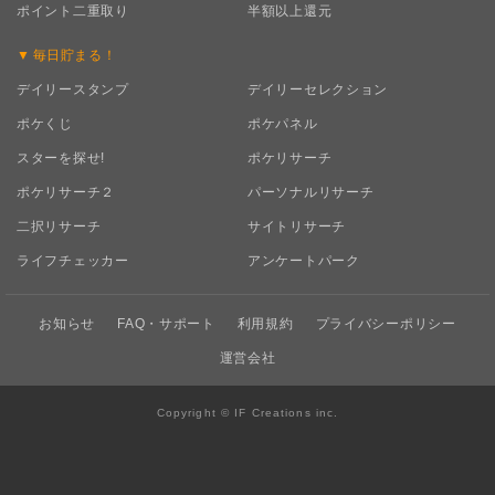
ポイント二重取り
半額以上還元
毎日
貯まる！
デイリースタンプ
デイリーセレクション
ポケくじ
ポケパネル
スターを探せ!
ポケリサーチ
ポケリサーチ２
パーソナルリサーチ
二択リサーチ
サイトリサーチ
ライフチェッカー
アンケートパーク
お知らせ
FAQ・サポート
利用規約
プライバシーポリシー
運営会社
Copyright © IF Creations inc.