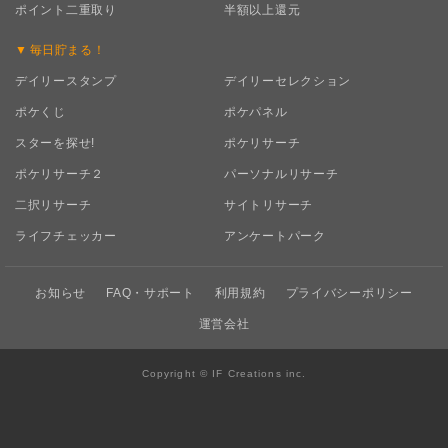
ポイント二重取り
半額以上還元
毎日
貯まる！
デイリースタンプ
デイリーセレクション
ポケくじ
ポケパネル
スターを探せ!
ポケリサーチ
ポケリサーチ２
パーソナルリサーチ
二択リサーチ
サイトリサーチ
ライフチェッカー
アンケートパーク
お知らせ
FAQ・サポート
利用規約
プライバシーポリシー
運営会社
Copyright © IF Creations inc.