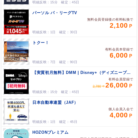
15分
45日
パーソル パ・リーグTV
無料会員登録後の有料転換で
2,100
1日
30日
トクー！
有料会員本登録で
6,000
7日
90日
【実質初月無料】DMM | Disney+（ディズニープラス） セットプラン
有料会員登録で
26,000
2,780
15分
45日
日本自動車連盟（JAF）
個人会員入会で
4,000
1日
45日
HOZONプレミアム