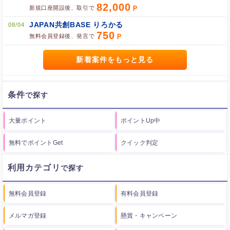
82,000
新規口座開設後、取引で
JAPAN共創BASE りろかる
08/04
750
無料会員登録後、発言で
新着案件をもっと見る
条件
大量ポイント
ポイントUp中
無料でポイントGet
クイック判定
利用カテゴリ
無料会員登録
有料会員登録
メルマガ登録
懸賞・キャンペーン