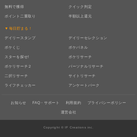
無料で獲得
クイック判定
ポイント二重取り
半額以上還元
毎日
貯まる！
デイリースタンプ
デイリーセレクション
ポケくじ
ポケパネル
スターを探せ!
ポケリサーチ
ポケリサーチ２
パーソナルリサーチ
二択リサーチ
サイトリサーチ
ライフチェッカー
アンケートパーク
お知らせ
FAQ・サポート
利用規約
プライバシーポリシー
運営会社
Copyright © IF Creations inc.