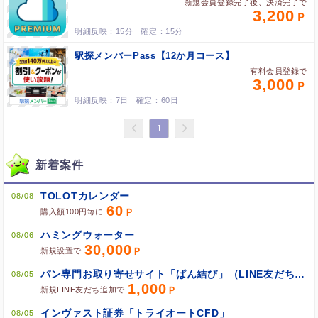
新規会員登録完了後、決済完了で
3,200
15分
15分
駅探メンバーPass【12か月コース】
有料会員登録で
3,000
7日
60日
1
新着案件
TOLOTカレンダー
08/08
60
購入額100円毎に
ハミングウォーター
08/06
30,000
新規設置で
パン専門お取り寄せサイト「ぱん結び」（LINE友だち追加）
08/05
1,000
新規LINE友だち追加で
インヴァスト証券「トライオートCFD」
08/05