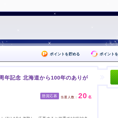
ポイントを貯める
ポイント
周年記念 北海道から100年のありが
20
懸賞応募
名