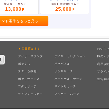
新規カード発行で
新規駐車場無料登録で
13,600
25,000
イント案件をもっと見る
毎日
貯まる！
お知ら
デイリースタンプ
デイリーセレクション
FAQ・
ポケくじ
ポケパネル
利用規
スターを探せ!
ポケリサーチ
プライ
ポケリサーチ２
パーソナルリサーチ
運営会
二択リサーチ
サイトリサーチ
ライフチェッカー
アンケートパーク