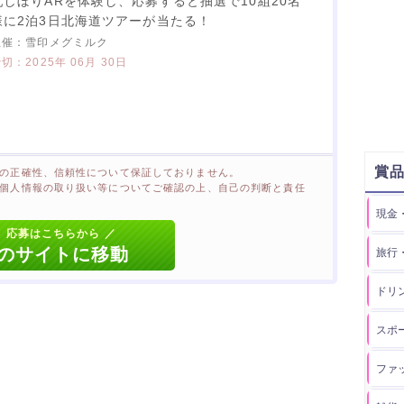
乳しぼりARを体験し、応募すると抽選で10組20名
様に2泊3日北海道ツアーが当たる！
雪印メグミルク
2025年 06月 30日
賞
の正確性、信頼性について保証しておりません。
個人情報の取り扱い等についてご確認の上、自己の判断と責任
現金
旅行
ドリ
スポ
ファ