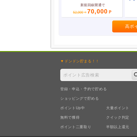
新規回線開通で
70,000
52,000
高ポ
ドンドン
貯まる！！
登録・申込・予約で貯める
ショッピングで貯める
ポイントUp中
大量ポイント
無料で獲得
クイック判定
ポイント二重取り
半額以上還元