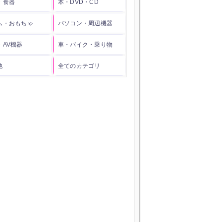
・食器
本・DVD・CD
ム・おもちゃ
パソコン・周辺機器
・AV機器
車・バイク・乗り物
他
全てのカテゴリ