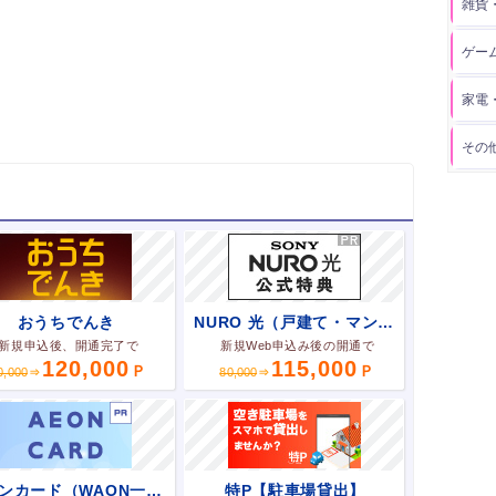
雑貨
ゲー
家電
その
おうちでんき
NURO 光（戸建て・マンション）
新規申込後、開通完了で
新規Web申込み後の開通で
120,000
115,000
0,000
80,000
イオンカード（WAON一体型）
特P【駐車場貸出】