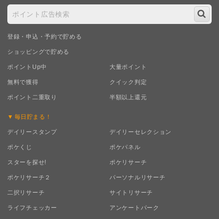
登録・申込・予約で貯める
ショッピングで貯める
ポイントUp中
大量ポイント
無料で獲得
クイック判定
ポイント二重取り
半額以上還元
毎日
貯まる！
デイリースタンプ
デイリーセレクション
ポケくじ
ポケパネル
スターを探せ!
ポケリサーチ
ポケリサーチ２
パーソナルリサーチ
二択リサーチ
サイトリサーチ
ライフチェッカー
アンケートパーク