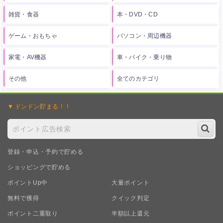
雑貨・食器
本・DVD・CD
ゲーム・おもちゃ
パソコン・周辺機器
家電・AV機器
車・バイク・乗り物
その他
全てのカテゴリ
ドンドン
貯まる！！
登録・申込・予約で貯める
ショッピングで貯める
ポイントUp中
大量ポイント
無料で獲得
クイック判定
ポイント二重取り
半額以上還元