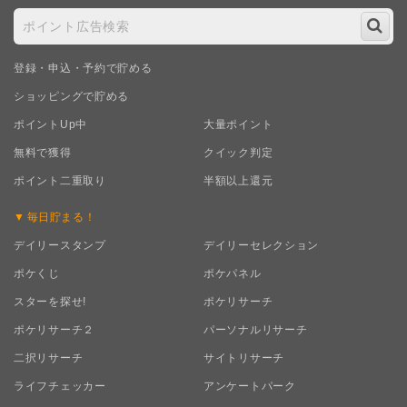
登録・申込・予約で貯める
ショッピングで貯める
ポイントUp中
大量ポイント
無料で獲得
クイック判定
ポイント二重取り
半額以上還元
毎日
貯まる！
デイリースタンプ
デイリーセレクション
ポケくじ
ポケパネル
スターを探せ!
ポケリサーチ
ポケリサーチ２
パーソナルリサーチ
二択リサーチ
サイトリサーチ
ライフチェッカー
アンケートパーク