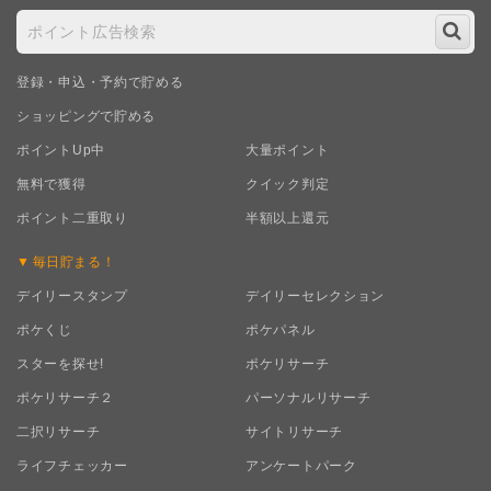
登録・申込・予約で貯める
ショッピングで貯める
ポイントUp中
大量ポイント
無料で獲得
クイック判定
ポイント二重取り
半額以上還元
毎日
貯まる！
デイリースタンプ
デイリーセレクション
ポケくじ
ポケパネル
スターを探せ!
ポケリサーチ
ポケリサーチ２
パーソナルリサーチ
二択リサーチ
サイトリサーチ
ライフチェッカー
アンケートパーク