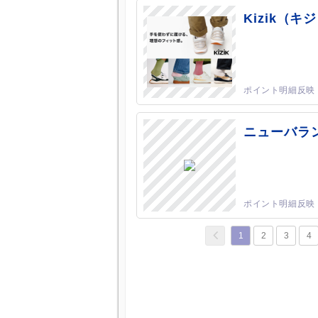
Kizik（キ
ニューバラ
1
2
3
4