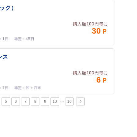
ジック）
購入額100円毎に
30
1日
45日
ンス
購入額100円毎に
6
7日
翌々月末
5
6
7
8
9
10
16