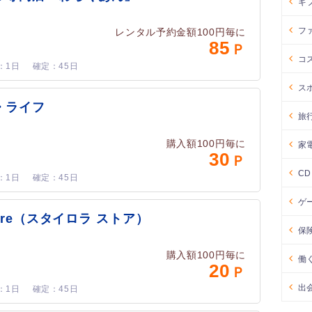
ギ
フ
レンタル予約金額100円毎に
85
コ
1日
45日
ス
・ライフ
旅
購入額100円毎に
家
30
C
1日
45日
ゲ
 Store（スタイロラ ストア）
保
購入額100円毎に
働
20
出
1日
45日