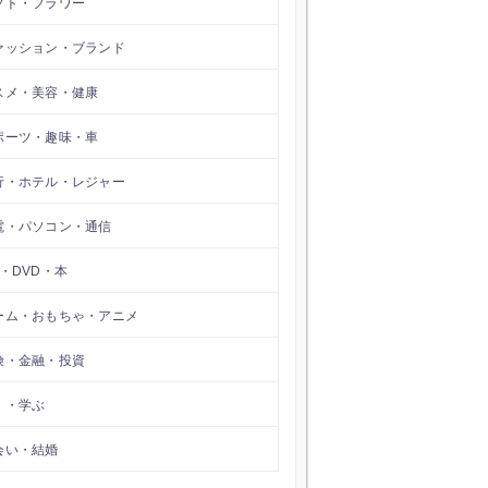
フト・フラワー
ァッション・ブランド
スメ・美容・健康
ポーツ・趣味・車
行・ホテル・レジャー
電・パソコン・通信
D・DVD・本
ーム・おもちゃ・アニメ
険・金融・投資
く・学ぶ
会い・結婚