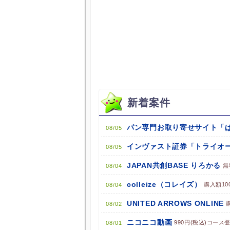
新着案件
08/05
インヴァスト証券「トライオー
08/05
JAPAN共創BASE りろかる
無
08/04
colleize（コレイズ）
購入額10
08/04
UNITED ARROWS ONLINE
08/02
ニコニコ動画
990円(税込)コース
08/01