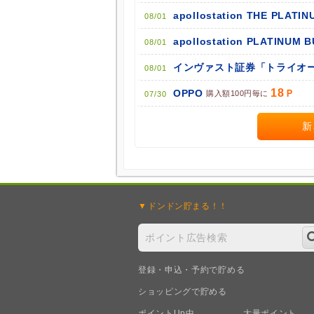
apollostation THE PLATIN
08/01
apollostation PLATINUM 
08/01
インヴァスト証券「トライオー
08/01
18
OPPO
購入額100円毎に
07/30
新
ドンドン
貯まる！！
登録・申込・予約で貯める
ショッピングで貯める
ポイントUp中
大量ポイント