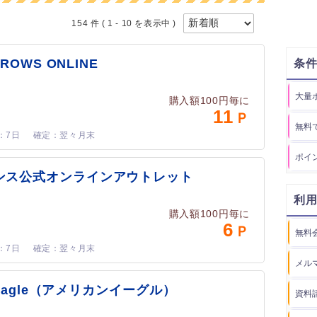
154 件
( 1 - 10 を表示中 )
RROWS ONLINE
条
大量
購入額100円毎に
11
無料
7日
翌々月末
ポイ
ンス公式オンラインアウトレット
利
購入額100円毎に
6
無料
7日
翌々月末
メル
n eagle（アメリカンイーグル）
資料