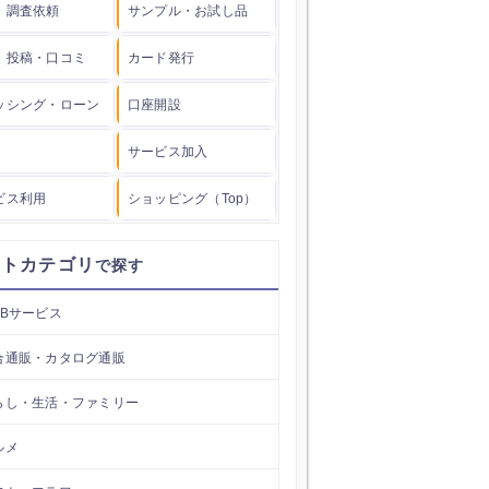
・調査依頼
サンプル・お試し品
・投稿・口コミ
カード発行
ッシング・ローン
口座開設
サービス加入
ビス利用
ショッピング（Top）
イトカテゴリ
EBサービス
合通販・カタログ通販
らし・生活・ファミリー
ルメ