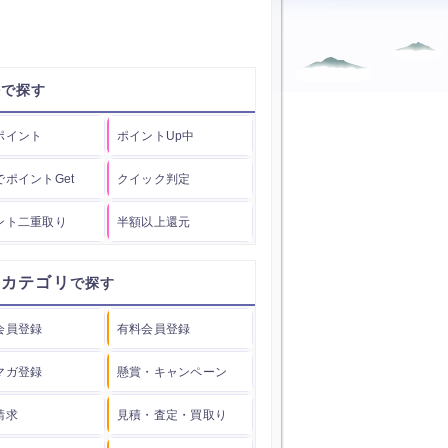
件
ポイント
ポイントUp中
でポイントGet
クイック判定
ント二重取り
半額以上還元
用カテゴリ
会員登録
有料会員登録
マガ登録
懸賞・キャンペーン
請求
見積・査定・買取り