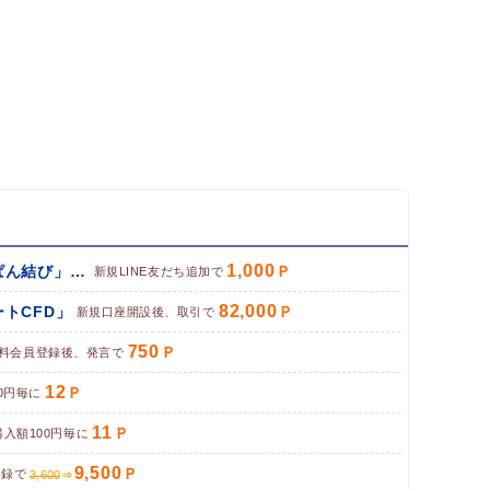
1,000
パン専門お取り寄せサイト「ぱん結び」（LINE友だち追加）
新規LINE友だち追加で
82,000
トCFD」
新規口座開設後、取引で
750
料会員登録後、発言で
12
0円毎に
11
購入額100円毎に
9,500
登録で
3,600