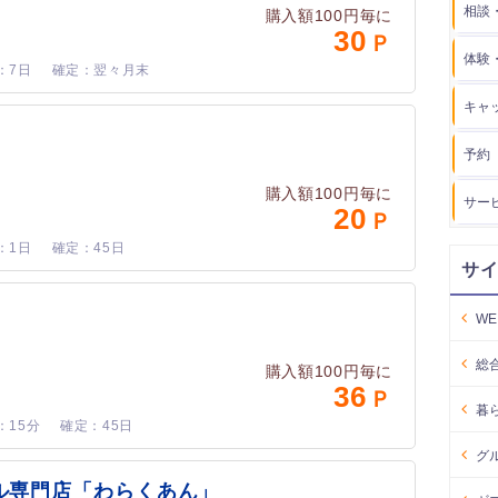
相談
購入額100円毎に
30
体験
7日
翌々月末
キャ
予約
購入額100円毎に
サー
20
1日
45日
サ
W
総
購入額100円毎に
36
暮
15分
45日
グ
ル専門店「わらくあん」