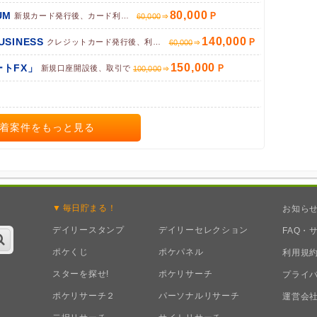
80,000
UM
新規カード発行後、カード利用完了で
60,000
140,000
BUSINESS
クレジットカード発行後、利用で
60,000
150,000
トFX」
新規口座開設後、取引で
100,000
着案件をもっと見る
毎日
貯まる！
お知ら
デイリースタンプ
デイリーセレクション
FAQ・
ポケくじ
ポケパネル
利用規
スターを探せ!
ポケリサーチ
プライ
ポケリサーチ２
パーソナルリサーチ
運営会