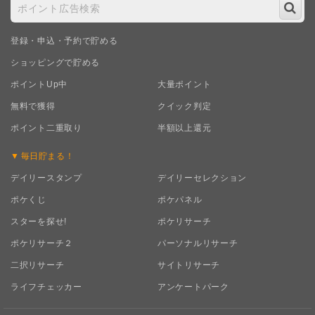
登録・申込・予約で貯める
ショッピングで貯める
ポイントUp中
大量ポイント
無料で獲得
クイック判定
ポイント二重取り
半額以上還元
毎日
貯まる！
デイリースタンプ
デイリーセレクション
ポケくじ
ポケパネル
スターを探せ!
ポケリサーチ
ポケリサーチ２
パーソナルリサーチ
二択リサーチ
サイトリサーチ
ライフチェッカー
アンケートパーク