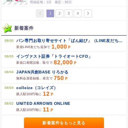
1日
60日
1
2
3
4
新着案件
パン専門お取り寄せサイト「ぱん結び」（LINE友だち追加）
08/05
1,000
新規LINE友だち追加で
インヴァスト証券「トライオートCFD」
08/05
82,000
新規口座開設後、取引で
JAPAN共創BASE りろかる
08/04
750
無料会員登録後、発言で
colleize（コレイズ）
08/04
12
購入額100円毎に
UNITED ARROWS ONLINE
08/02
11
購入額100円毎に
新着案件をもっと見る