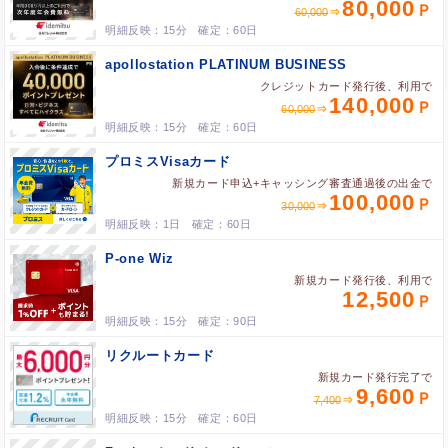
80,000
60,000
15分
60日
apollostation PLATINUM BUSINESS
クレジットカード発行後、利用で
140,000
60,000
15分
60日
プロミスVisaカード
新規カード申込+キャッシング審査通過後の出金で
100,000
30,000
1日
60日
P-one Wiz
新規カード発行後、利用で
12,500
15分
90日
リクルートカード
新規カード発行完了で
9,600
7,400
15分
60日