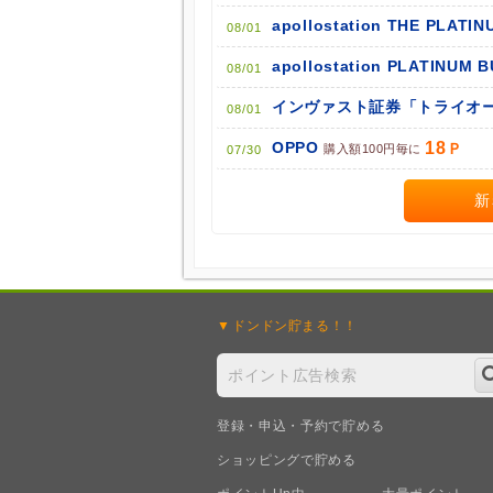
apollostation THE PLATIN
08/01
apollostation PLATINUM 
08/01
インヴァスト証券「トライオー
08/01
18
OPPO
購入額100円毎に
07/30
新
ドンドン
貯まる！！
登録・申込・予約で貯める
ショッピングで貯める