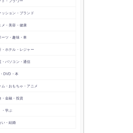
フト・フラワー
ァッション・ブランド
スメ・美容・健康
ポーツ・趣味・車
行・ホテル・レジャー
電・パソコン・通信
D・DVD・本
ーム・おもちゃ・アニメ
険・金融・投資
く・学ぶ
会い・結婚