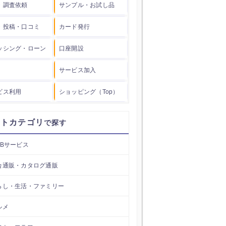
・調査依頼
サンプル・お試し品
・投稿・口コミ
カード発行
ッシング・ローン
口座開設
サービス加入
ビス利用
ショッピング（Top）
イトカテゴリ
EBサービス
合通販・カタログ通販
らし・生活・ファミリー
ルメ