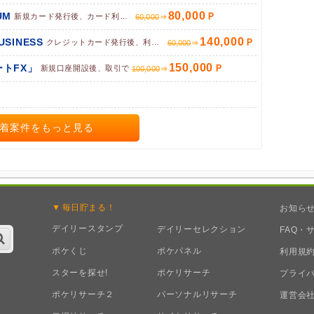
80,000
UM
新規カード発行後、カード利用完了で
60,000
140,000
BUSINESS
クレジットカード発行後、利用で
60,000
150,000
トFX」
新規口座開設後、取引で
100,000
着案件をもっと見る
毎日
貯まる！
お知ら
デイリースタンプ
デイリーセレクション
FAQ・
ポケくじ
ポケパネル
利用規
スターを探せ!
ポケリサーチ
プライ
ポケリサーチ２
パーソナルリサーチ
運営会