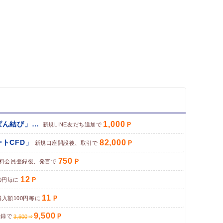
1,000
パン専門お取り寄せサイト「ぱん結び」（LINE友だち追加）
新規LINE友だち追加で
82,000
トCFD」
新規口座開設後、取引で
750
料会員登録後、発言で
12
0円毎に
11
購入額100円毎に
9,500
登録で
3,600