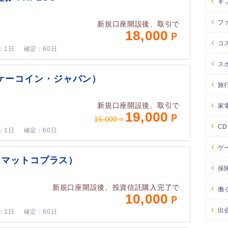
ギ
フ
新規口座開設後、取引で
18,000
コ
1日
60日
ス
ーケーコイン・ジャパン）
旅
新規口座開設後、取引で
家
19,000
15,000
C
1日
60日
ゲ
o+（マットコプラス）
保
新規口座開設後、投資信託購入完了で
働
10,000
出
1日
60日