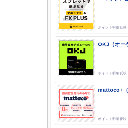
OKJ（オ
mattoc