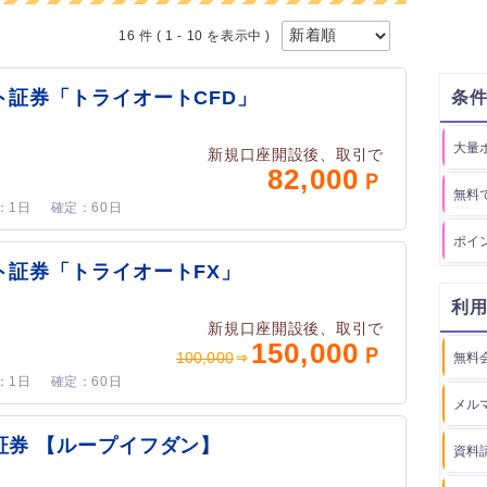
16 件
( 1 - 10 を表示中 )
ト証券「トライオートCFD」
条
大量
新規口座開設後、取引で
82,000
無料
1日
60日
ポイ
ト証券「トライオートFX」
利
新規口座開設後、取引で
150,000
100,000
無料
1日
60日
メル
証券 【ループイフダン】
資料