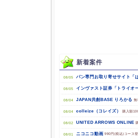
新着案件
08/05
インヴァスト証券「トライオー
08/05
JAPAN共創BASE りろかる
無
08/04
colleize（コレイズ）
購入額10
08/04
UNITED ARROWS ONLINE
08/02
ニコニコ動画
990円(税込)コース
08/01