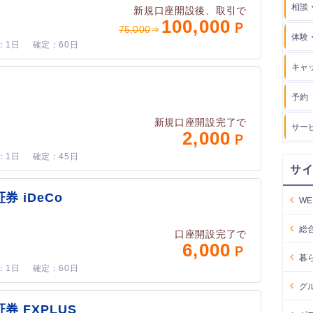
相談
新規口座開設後、取引で
100,000
75,000
体験
1日
60日
キャ
予約
新規口座開設完了で
サー
2,000
1日
45日
サ
 iDeCo
W
総
口座開設完了で
6,000
暮
1日
60日
グ
券 FXPLUS