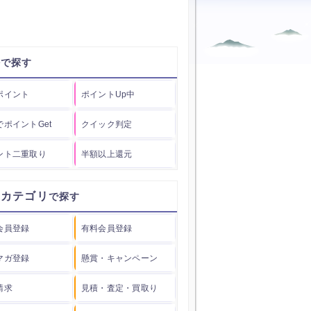
件
ポイント
ポイントUp中
でポイントGet
クイック判定
ント二重取り
半額以上還元
用カテゴリ
会員登録
有料会員登録
マガ登録
懸賞・キャンペーン
請求
見積・査定・買取り