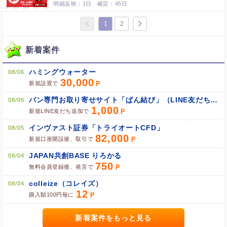
1日
45日
1
2
新着案件
ハミングウォーター
08/06
30,000
新規設置で
パン専門お取り寄せサイト「ぱん結び」（LINE友だち追加）
08/05
1,000
新規LINE友だち追加で
インヴァスト証券「トライオートCFD」
08/05
82,000
新規口座開設後、取引で
JAPAN共創BASE りろかる
08/04
750
無料会員登録後、発言で
colleize（コレイズ）
08/04
12
購入額100円毎に
新着案件をもっと見る