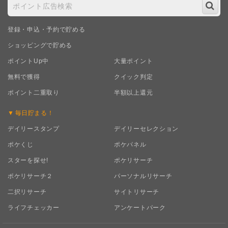
登録・申込・予約で貯める
ショッピングで貯める
ポイントUp中
大量ポイント
無料で獲得
クイック判定
ポイント二重取り
半額以上還元
毎日
貯まる！
デイリースタンプ
デイリーセレクション
ポケくじ
ポケパネル
スターを探せ!
ポケリサーチ
ポケリサーチ２
パーソナルリサーチ
二択リサーチ
サイトリサーチ
ライフチェッカー
アンケートパーク