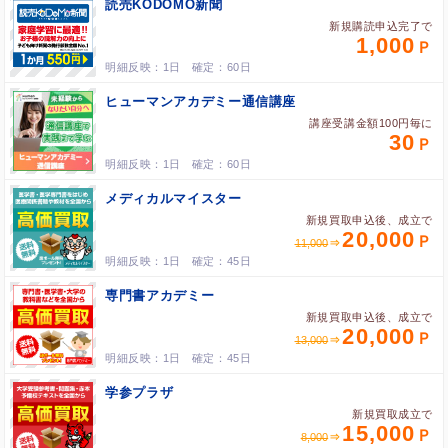
読売KODOMO新聞
新規購読申込完了で
1,000
1日
60日
ヒューマンアカデミー通信講座
講座受講金額100円毎に
30
1日
60日
メディカルマイスター
新規買取申込後、成立で
20,000
11,000
1日
45日
専門書アカデミー
新規買取申込後、成立で
20,000
13,000
1日
45日
学参プラザ
新規買取成立で
15,000
8,000