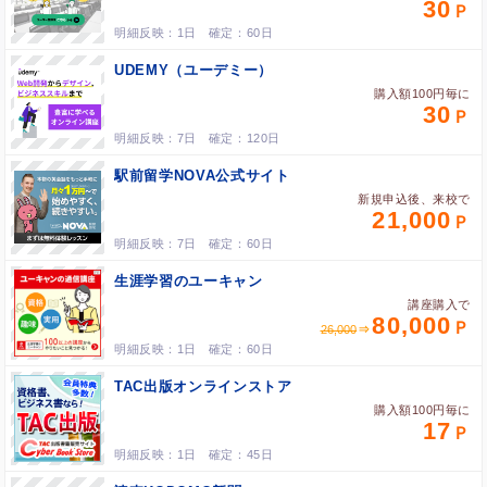
30
1日
60日
UDEMY（ユーデミー）
購入額100円毎に
30
7日
120日
駅前留学NOVA公式サイト
新規申込後、来校で
21,000
7日
60日
生涯学習のユーキャン
講座購入で
80,000
26,000
1日
60日
TAC出版オンラインストア
購入額100円毎に
17
1日
45日