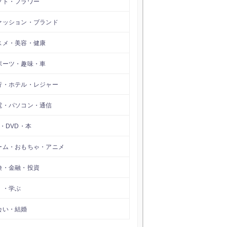
フト・フラワー
ァッション・ブランド
スメ・美容・健康
ポーツ・趣味・車
行・ホテル・レジャー
電・パソコン・通信
D・DVD・本
ーム・おもちゃ・アニメ
険・金融・投資
く・学ぶ
会い・結婚