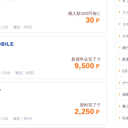
ギ
フ
購入額100円毎に
30
コ
1日
45日
ス
OBILE
旅
新規申込完了で
家
9,500
C
15分
60日
ゲ
ル
保
契約完了で
働
2,250
出
1日
60日