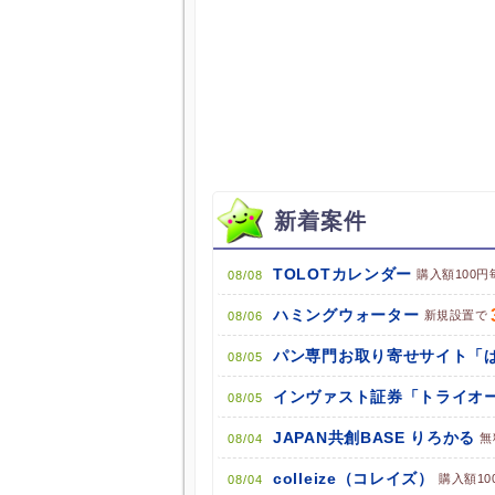
新着案件
TOLOTカレンダー
購入額100円
08/08
ハミングウォーター
新規設置で
08/06
08/05
インヴァスト証券「トライオー
08/05
JAPAN共創BASE りろかる
無
08/04
colleize（コレイズ）
購入額10
08/04