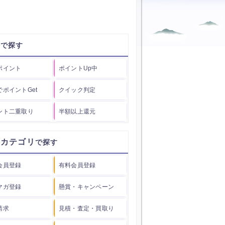
件
ポイント
ポイントUp中
でポイントGet
クイック判定
ント二重取り
半額以上還元
用カテゴリ
会員登録
有料会員登録
マガ登録
懸賞・キャンペーン
請求
見積・査定・買取り