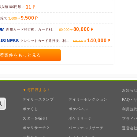
11
購入額100円毎に
9,500
登録で
3,600
80,000
UM
新規カード発行後、カード利用完了で
60,000
140,000
BUSINESS
クレジットカード発行後、利用で
60,000
着案件をもっと見る
毎日
貯まる！
お知ら
デイリースタンプ
デイリーセレクション
FAQ・
ポケくじ
ポケパネル
利用規
スターを探せ!
ポケリサーチ
プライ
ポケリサーチ２
パーソナルリサーチ
運営会