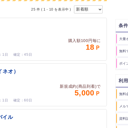
25 件
( 1 - 10 を表示中 )
条
大量
購入額100円毎に
18
無料
1日
45日
ポイ
マイネオ）
利
新規成約(商品到着)で
5,000
無料
1日
60日
メル
バイル
資料