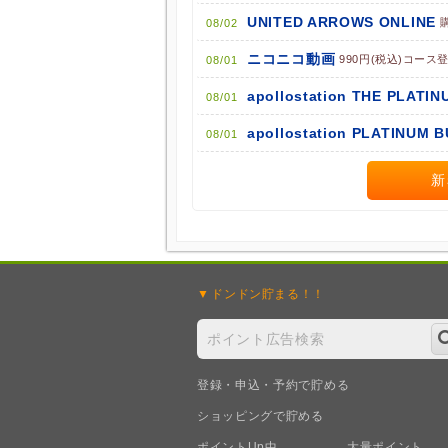
UNITED ARROWS ONLINE
08/02
ニコニコ動画
990円(税込)コース
08/01
apollostation THE PLATIN
08/01
apollostation PLATINUM 
08/01
新
ドンドン
貯まる！！
登録・申込・予約で貯める
ショッピングで貯める
ポイントUp中
大量ポイント