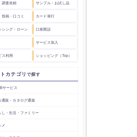
・調査依頼
サンプル・お試し品
・投稿・口コミ
カード発行
ッシング・ローン
口座開設
サービス加入
ビス利用
ショッピング（Top）
イトカテゴリ
EBサービス
合通販・カタログ通販
らし・生活・ファミリー
ルメ