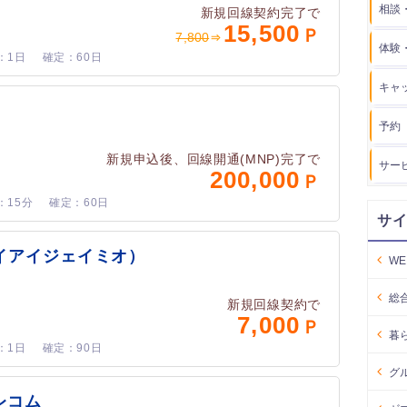
相談
新規回線契約完了で
15,500
7,800
体験
1日
60日
キャ
予約
新規申込後、回線開通(MNP)完了で
サー
200,000
15分
60日
サ
（アイアイジェイミオ）
W
総
新規回線契約で
7,000
暮
1日
90日
グ
レコム