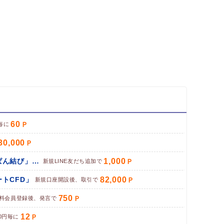
60
毎に
30,000
1,000
パン専門お取り寄せサイト「ぱん結び」（LINE友だち追加）
新規LINE友だち追加で
82,000
トCFD」
新規口座開設後、取引で
750
料会員登録後、発言で
12
0円毎に