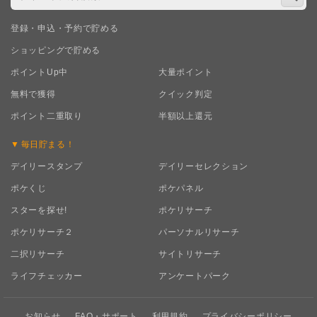
登録・申込・予約で貯める
ショッピングで貯める
ポイントUp中
大量ポイント
無料で獲得
クイック判定
ポイント二重取り
半額以上還元
毎日
貯まる！
デイリースタンプ
デイリーセレクション
ポケくじ
ポケパネル
スターを探せ!
ポケリサーチ
ポケリサーチ２
パーソナルリサーチ
二択リサーチ
サイトリサーチ
ライフチェッカー
アンケートパーク
お知らせ
FAQ・サポート
利用規約
プライバシーポリシー