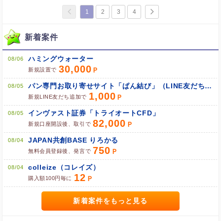
1
2
3
4
新着案件
ハミングウォーター
08/06
30,000
新規設置で
パン専門お取り寄せサイト「ぱん結び」（LINE友だち追加）
08/05
1,000
新規LINE友だち追加で
インヴァスト証券「トライオートCFD」
08/05
82,000
新規口座開設後、取引で
JAPAN共創BASE りろかる
08/04
750
無料会員登録後、発言で
colleize（コレイズ）
08/04
12
購入額100円毎に
新着案件をもっと見る