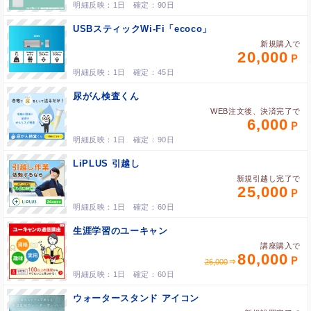
1日
90日
USBスティックWi-Fi「ecoco」
新規購入で
20,000
1日
45日
尿がん検査くん
WEB注文後、決済完了で
6,000
1日
90日
LiPLUS 引越し
新規引越し完了で
25,000
1日
60日
生涯学習のユーキャン
講座購入で
80,000
26,000
1日
60日
ウォータースタンド アイコン