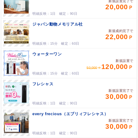
新規設置完了で
20,000
1日
90日
ジャパン動物メモリアル社
新規成約完了で
22,000
15分
60日
ウォーターワン
新規設置で
120,000
50,000
15分
60日
フレシャス
新規設置完了で
30,000
1日
90日
every frecious（エブリィフレシャス）
新規設置完了で
30,000
1日
90日